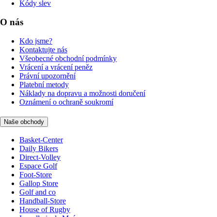
Kódy slev
O nás
Kdo jsme?
Kontaktujte nás
Všeobecné obchodní podmínky
Vrácení a vrácení peněz
Právní upozornění
Platební metody
Náklady na dopravu a možnosti doručení
Oznámení o ochraně soukromí
Naše obchody
Basket-Center
Daily Bikers
Direct-Volley
Espace Golf
Foot-Store
Gallop Store
Golf and co
Handball-Store
House of Rugby