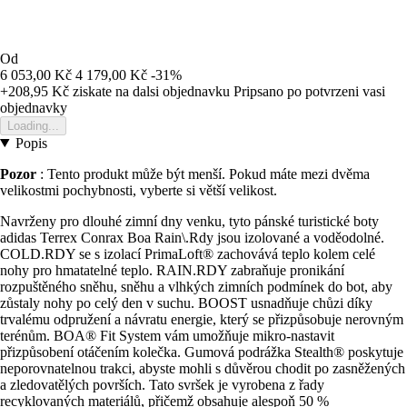
Od
6 053,00 Kč
4 179,00 Kč
-31%
+208,95 Kč
ziskate na dalsi objednavku
Pripsano po potvrzeni vasi
objednavky
Loading...
Popis
Pozor
: Tento produkt může být menší. Pokud máte mezi dvěma
velikostmi pochybnosti, vyberte si větší velikost.
Navrženy pro dlouhé zimní dny venku, tyto pánské turistické boty
adidas Terrex Conrax Boa Rain\.Rdy jsou izolované a voděodolné.
COLD.RDY se s izolací PrimaLoft® zachovává teplo kolem celé
nohy pro hmatatelné teplo. RAIN.RDY zabraňuje pronikání
rozpuštěného sněhu, sněhu a vlhkých zimních podmínek do bot, aby
zůstaly nohy po celý den v suchu. BOOST usnadňuje chůzi díky
trvalému odpružení a návratu energie, který se přizpůsobuje nerovným
terénům. BOA® Fit System vám umožňuje mikro-nastavit
přizpůsobení otáčením kolečka. Gumová podrážka Stealth® poskytuje
neporovnatelnou trakci, abyste mohli s důvěrou chodit po zasněžených
a zledovatělých površích. Tato svršek je vyrobena z řady
recyklovaných materiálů, přičemž obsahuje alespoň 50 %