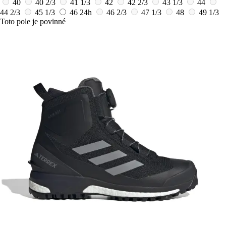
40
40 2/3
41 1/3
42
42 2/3
43 1/3
44
44 2/3
45 1/3
46
24h
46 2/3
47 1/3
48
49 1/3
Toto pole je povinné