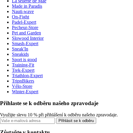
La sellerie de Maé
Made in Paradis
Nauti-wave
On-Fight
Padel-Expert
Pecheur-Store
Pet and Garden
Slowood Interior
Smash-Expert
Sneak'In
Sneakids
Sport is good
Training-Fit
Trek-Expert
Triathlon-Expert
TripnBikers
Vélo-Store
Winter-Expert
Přihlaste se k odběru našeho zpravodaje
Využijte slevu 10 % při přihlášení k odběru našeho zpravodaje.
Přihlásit se k odběru
Zůstaňte v kontaktu