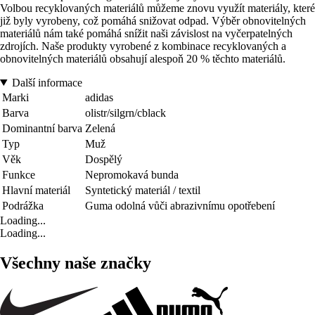
Volbou recyklovaných materiálů můžeme znovu využít materiály, které
již byly vyrobeny, což pomáhá snižovat odpad. Výběr obnovitelných
materiálů nám také pomáhá snížit naši závislost na vyčerpatelných
zdrojích. Naše produkty vyrobené z kombinace recyklovaných a
obnovitelných materiálů obsahují alespoň 20 % těchto materiálů.
Další informace
Marki
adidas
Barva
olistr/silgrn/cblack
Dominantní barva
Zelená
Typ
Muž
Věk
Dospělý
Funkce
Nepromokavá bunda
Hlavní materiál
Syntetický materiál / textil
Podrážka
Guma odolná vůči abrazivnímu opotřebení
Loading...
Loading...
Všechny naše značky