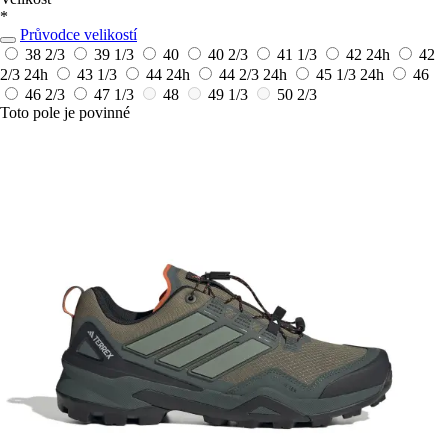
*
Průvodce velikostí
38 2/3
39 1/3
40
40 2/3
41 1/3
42
24h
42
2/3
24h
43 1/3
44
24h
44 2/3
24h
45 1/3
24h
46
46 2/3
47 1/3
48
49 1/3
50 2/3
Toto pole je povinné