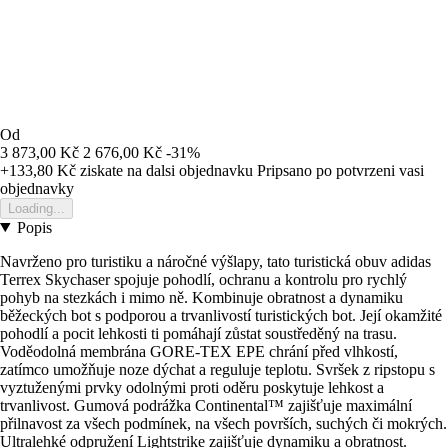
Od
3 873,00 Kč
2 676,00 Kč
-31%
+133,80 Kč
ziskate na dalsi objednavku
Pripsano po potvrzeni vasi
objednavky
Loading...
Popis
Navrženo pro turistiku a náročné výšlapy, tato turistická obuv adidas
Terrex Skychaser spojuje pohodlí, ochranu a kontrolu pro rychlý
pohyb na stezkách i mimo ně. Kombinuje obratnost a dynamiku
běžeckých bot s podporou a trvanlivostí turistických bot. Její okamžité
pohodlí a pocit lehkosti ti pomáhají zůstat soustředěný na trasu.
Voděodolná membrána GORE-TEX EPE chrání před vlhkostí,
zatímco umožňuje noze dýchat a reguluje teplotu. Svršek z ripstopu s
vyztuženými prvky odolnými proti oděru poskytuje lehkost a
trvanlivost. Gumová podrážka Continental™ zajišťuje maximální
přilnavost za všech podmínek, na všech površích, suchých či mokrých.
Ultralehké odpružení Lightstrike zajišťuje dynamiku a obratnost.