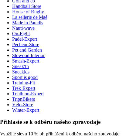
Golf and co
Handball-Store
House of Rugby
La sellerie de Maé
Made in Paradis
Nauti-wave
On-Fight
Padel-Expert
Pecheur-Store
Pet and Garden
Slowood Interior
Smash-Expert
Sneak'In
Sneakids
Sport is good
Training-Fit
Trek-Expert
Triathlon-Expert
TripnBikers
Vélo-Store
Winter-Expert
Přihlaste se k odběru našeho zpravodaje
Využijte slevu 10 % při přihlášení k odběru našeho zpravodaje.