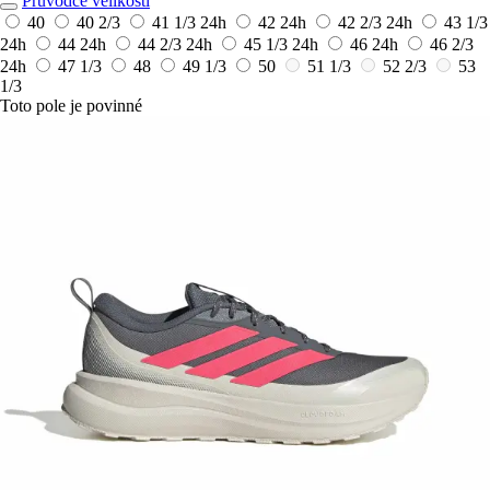
Průvodce velikostí
40
40 2/3
41 1/3
24h
42
24h
42 2/3
24h
43 1/3
24h
44
24h
44 2/3
24h
45 1/3
24h
46
24h
46 2/3
24h
47 1/3
48
49 1/3
50
51 1/3
52 2/3
53
1/3
Toto pole je povinné