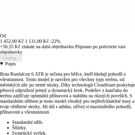
Od
1 452,00 Kč
1 131,00 Kč
-22%
+56,55 Kč
ziskate na dalsi objednavku
Pripsano po potvrzeni vasi
objednavky
Loading...
Popis
Bota Runfalcon 6 ATR je určena pro běžce, kteří hledají pohodlí a
všestrannost. Tento model je navržen pro všechny typy terénu, od
městských ulic po strmé stezky. Díky technologii Cloudfoam poskytuje
pěnová odpružení jemný a dynamický krok. Podešev z kaučuku do
terénu zajišťuje optimální přilnavost a stabilitu na různých površích. S
standardním střihem je tento model vhodný pro nepředvídatelné trasy a
tvoje oblíbené stezky. Jdi dál s adidas, užívej si maximálního pohodlí,
přilnavosti a všestrannosti.
Standardní střih.
Šňůrky.
Syntetický svršek.