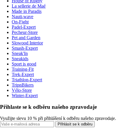
House of Rugby
La sellerie de Maé
Made in Paradis
Nauti-wave
On-Fight
Padel-Expert
Pecheur-Store
Pet and Garden
Slowood Interior
Smash-Expert
Sneak'In
Sneakids
Sport is good
Training-Fit
Trek-Expert
Triathlon-Expert
TripnBikers
Vélo-Store
Winter-Expert
Přihlaste se k odběru našeho zpravodaje
Využijte slevu 10 % při přihlášení k odběru našeho zpravodaje.
Přihlásit se k odběru