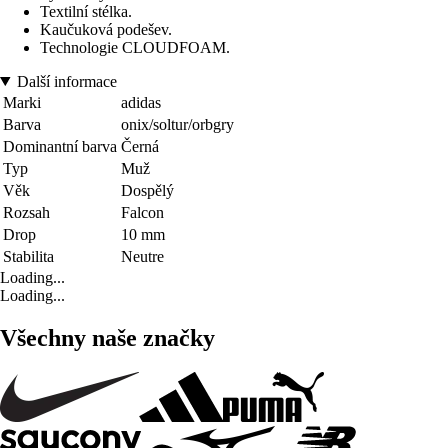
Textilní stélka.
Kaučuková podešev.
Technologie CLOUDFOAM.
Další informace
Marki
adidas
Barva
onix/soltur/orbgry
Dominantní barva
Černá
Typ
Muž
Věk
Dospělý
Rozsah
Falcon
Drop
10 mm
Stabilita
Neutre
Loading...
Loading...
Všechny naše značky