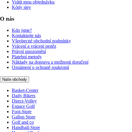
Vrátit mou objednávku
Kódy slev
O nás
Kdo jsme?
Kontaktujte nás
Všeobecné obchodní podmínky
Vrácení a vrácení peněz
Právní upozornění
Platební metody
Náklady na dopravu a možnosti doručení
Oznámení o ochraně soukromí
Naše obchody
Basket-Center
Daily Bikers
Direct-Volley
Espace Golf
Foot-Store
Gallop Store
Golf and co
Handball-Store