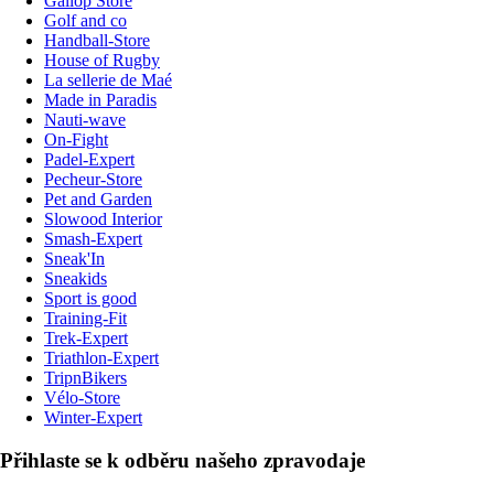
Gallop Store
Golf and co
Handball-Store
House of Rugby
La sellerie de Maé
Made in Paradis
Nauti-wave
On-Fight
Padel-Expert
Pecheur-Store
Pet and Garden
Slowood Interior
Smash-Expert
Sneak'In
Sneakids
Sport is good
Training-Fit
Trek-Expert
Triathlon-Expert
TripnBikers
Vélo-Store
Winter-Expert
Přihlaste se k odběru našeho zpravodaje