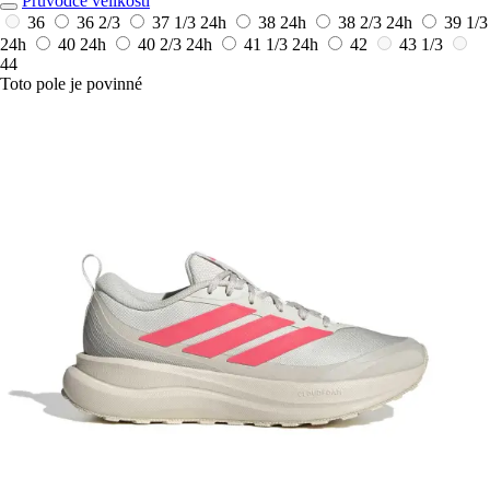
Průvodce velikostí
36
36 2/3
37 1/3
24h
38
24h
38 2/3
24h
39 1/3
24h
40
24h
40 2/3
24h
41 1/3
24h
42
43 1/3
44
Toto pole je povinné