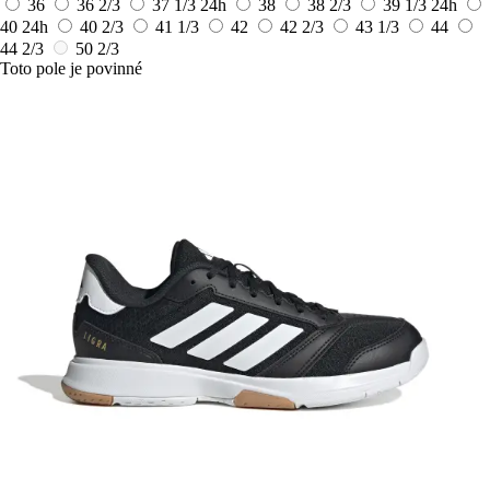
36
36 2/3
37 1/3
24h
38
38 2/3
39 1/3
24h
40
24h
40 2/3
41 1/3
42
42 2/3
43 1/3
44
44 2/3
50 2/3
Toto pole je povinné