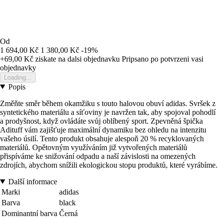
Od
1 694,00 Kč
1 380,00 Kč
-19%
+69,00 Kč
ziskate na dalsi objednavku
Pripsano po potvrzeni vasi
objednavky
Loading...
Popis
Změňte směr během okamžiku s touto halovou obuví adidas. Svršek z
syntetického materiálu a síťoviny je navržen tak, aby spojoval pohodlí
a prodyšnost, když ovládáte svůj oblíbený sport. Zpevněná špička
Adituff vám zajišťuje maximální dynamiku bez ohledu na intenzitu
vašeho úsilí. Tento produkt obsahuje alespoň 20 % recyklovaných
materiálů. Opětovným využíváním již vytvořených materiálů
přispíváme ke snižování odpadu a naší závislosti na omezených
zdrojích, abychom snížili ekologickou stopu produktů, které vyrábíme.
Další informace
Marki
adidas
Barva
black
Dominantní barva
Černá