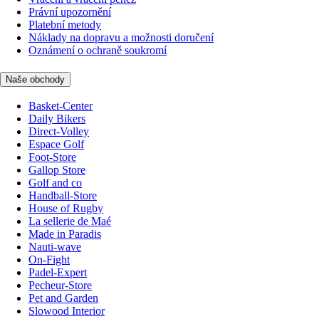
Právní upozornění
Platební metody
Náklady na dopravu a možnosti doručení
Oznámení o ochraně soukromí
Naše obchody
Basket-Center
Daily Bikers
Direct-Volley
Espace Golf
Foot-Store
Gallop Store
Golf and co
Handball-Store
House of Rugby
La sellerie de Maé
Made in Paradis
Nauti-wave
On-Fight
Padel-Expert
Pecheur-Store
Pet and Garden
Slowood Interior