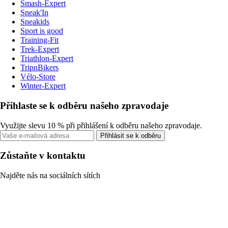
Smash-Expert
Sneak'In
Sneakids
Sport is good
Training-Fit
Trek-Expert
Triathlon-Expert
TripnBikers
Vélo-Store
Winter-Expert
Přihlaste se k odběru našeho zpravodaje
Využijte slevu 10 % při přihlášení k odběru našeho zpravodaje.
Přihlásit se k odběru
Zůstaňte v kontaktu
Najděte nás na sociálních sítích