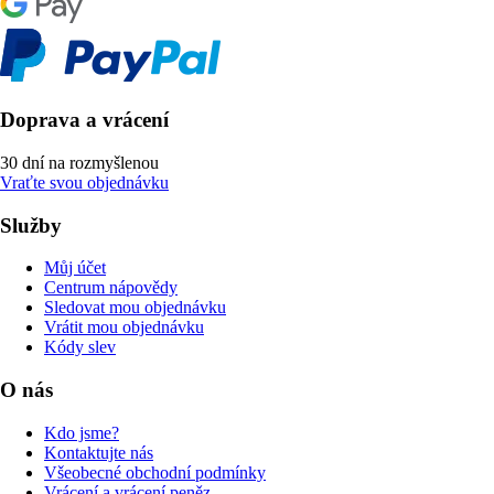
Doprava a vrácení
30 dní na rozmyšlenou
Vraťte svou objednávku
Služby
Můj účet
Centrum nápovědy
Sledovat mou objednávku
Vrátit mou objednávku
Kódy slev
O nás
Kdo jsme?
Kontaktujte nás
Všeobecné obchodní podmínky
Vrácení a vrácení peněz