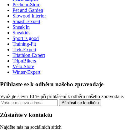
Pecheur-Store
Pet and Garden
Slowood Interior
Smash-Expert
Sneak'In
Sneakids
Sport is good
Training-Fit
Trek-Expert
Triathlon-Expert
TripnBikers
Vélo-Store
Winter-Expert
Přihlaste se k odběru našeho zpravodaje
Využijte slevu 10 % při přihlášení k odběru našeho zpravodaje.
Přihlásit se k odběru
Zůstaňte v kontaktu
Najděte nás na sociálních sítích