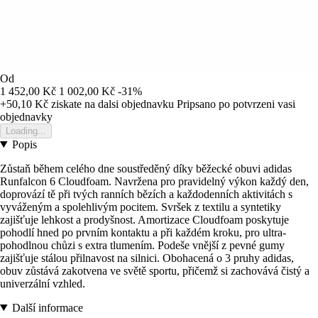
Od
1 452,00 Kč
1 002,00 Kč
-31%
+50,10 Kč
ziskate na dalsi objednavku
Pripsano po potvrzeni vasi
objednavky
Loading...
Popis
Zůstaň během celého dne soustředěný díky běžecké obuvi adidas
Runfalcon 6 Cloudfoam. Navržena pro pravidelný výkon každý den,
doprovází tě při tvých ranních bězích a každodenních aktivitách s
vyváženým a spolehlivým pocitem. Svršek z textilu a syntetiky
zajišťuje lehkost a prodyšnost. Amortizace Cloudfoam poskytuje
pohodlí hned po prvním kontaktu a při každém kroku, pro ultra-
pohodlnou chůzi s extra tlumením. Podeše vnější z pevné gumy
zajišťuje stálou přilnavost na silnici. Obohacená o 3 pruhy adidas,
obuv zůstává zakotvena ve světě sportu, přičemž si zachovává čistý a
univerzální vzhled.
Další informace