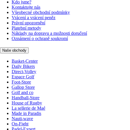
Kdo jsme?
Kontaktujte nás
Všeobecné obchodní podmínky
Vrácení a vrácení peněz
Právní upozornění
Platební metody
Náklady na dopravu a možnosti doručení
Oznámení o ochraně soukromí
Naše obchody
Basket-Center
Daily Bikers
Direct-Volley
Espace Golf
Foot-Store
Gallop Store
Golf and co
Handball-Store
House of Rugby
La sellerie de Maé
Made in Paradis
Nauti-wave
On-Fight
Padel-Expert