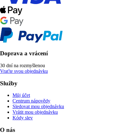
Doprava a vrácení
30 dní na rozmyšlenou
Vraťte svou objednávku
Služby
Můj účet
Centrum nápovědy
Sledovat mou objednávku
Vrátit mou objednávku
Kódy slev
O nás