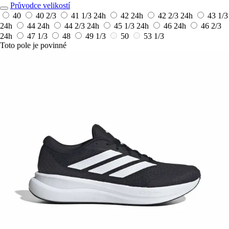
Průvodce velikostí
40
40 2/3
41 1/3
24h
42
24h
42 2/3
24h
43 1/3
24h
44
24h
44 2/3
24h
45 1/3
24h
46
24h
46 2/3
24h
47 1/3
48
49 1/3
50
53 1/3
Toto pole je povinné