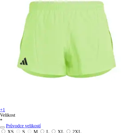
+1
Velikost
*
Průvodce velikostí
XS
S
M
L
XL
2XL