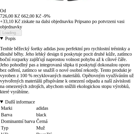
Od
726,00 Kč
662,00 Kč
-9%
+33,10 Kč
ziskate na dalsi objednavku
Pripsano po potvrzeni vasi
objednavky
Loading...
Popis
Tenhle běžecký šortky adidas jsou perfektní pro rychlostní tréninky a
dlouhé běhy. Jeho lehký design ti poskytuje pocit druhé kůže, zatímco
boční rozparky zajišťují naprostou volnost pohybu až k cílové čáře.
Jeho pohodlný pas a integrovaná slipka ti poskytují dokonalou oporu
bez odření, zatímco se snažíš o nové osobní rekordy. Tento produkt je
vyroben z 100 % recyklovaných materiálů. Opětovným využíváním už
vytvořených materiálů přispíváme k omezení odpadu a naší závislosti
na omezených zdrojích, abychom snížili ekologickou stopu výrobků,
které vyrábíme.
Další informace
Marki
adidas
Barva
black
Dominantní barva
Černá
Typ
Muž