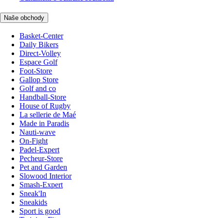
Naše obchody
Basket-Center
Daily Bikers
Direct-Volley
Espace Golf
Foot-Store
Gallop Store
Golf and co
Handball-Store
House of Rugby
La sellerie de Maé
Made in Paradis
Nauti-wave
On-Fight
Padel-Expert
Pecheur-Store
Pet and Garden
Slowood Interior
Smash-Expert
Sneak'In
Sneakids
Sport is good