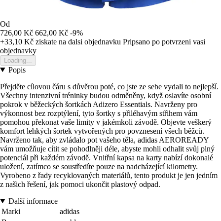
Od
726,00 Kč
662,00 Kč
-9%
+33,10 Kč
ziskate na dalsi objednavku
Pripsano po potvrzeni vasi
objednavky
Loading...
Popis
Přejděte cílovou čáru s důvěrou poté, co jste ze sebe vydali to nejlepší.
Všechny intenzivní tréninky budou odměněny, když oslavíte osobní
pokrok v běžeckých šortkách Adizero Essentials. Navrženy pro
výkonnost bez rozptýlení, tyto šortky s přiléhavým střihem vám
pomohou překonat vaše limity v jakémkoli závodě. Objevte veškerý
komfort lehkých šortek vytvořených pro povznesení všech běžců.
Navrženo tak, aby zvládalo pot vašeho těla, adidas AEROREADY
vám umožňuje cítit se pohodlněji déle, abyste mohli odhalit svůj plný
potenciál při každém závodě. Vnitřní kapsa na karty nabízí dokonalé
uložení, zatímco se soustředíte pouze na nadcházející kilometry.
Vyrobeno z řady recyklovaných materiálů, tento produkt je jen jedním
z našich řešení, jak pomoci ukončit plastový odpad.
Další informace
Marki
adidas