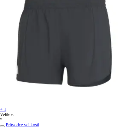
+-1
Velikost
*
Průvodce velikostí