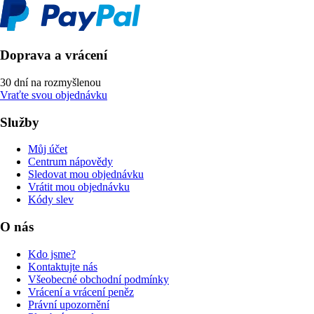
Doprava a vrácení
30 dní na rozmyšlenou
Vraťte svou objednávku
Služby
Můj účet
Centrum nápovědy
Sledovat mou objednávku
Vrátit mou objednávku
Kódy slev
O nás
Kdo jsme?
Kontaktujte nás
Všeobecné obchodní podmínky
Vrácení a vrácení peněz
Právní upozornění