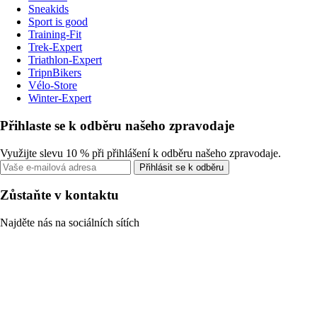
Sneakids
Sport is good
Training-Fit
Trek-Expert
Triathlon-Expert
TripnBikers
Vélo-Store
Winter-Expert
Přihlaste se k odběru našeho zpravodaje
Využijte slevu 10 % při přihlášení k odběru našeho zpravodaje.
Přihlásit se k odběru
Zůstaňte v kontaktu
Najděte nás na sociálních sítích