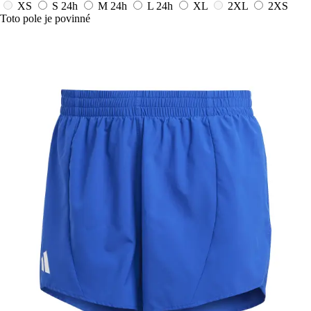
XS
S
24h
M
24h
L
24h
XL
2XL
2XS
Toto pole je povinné