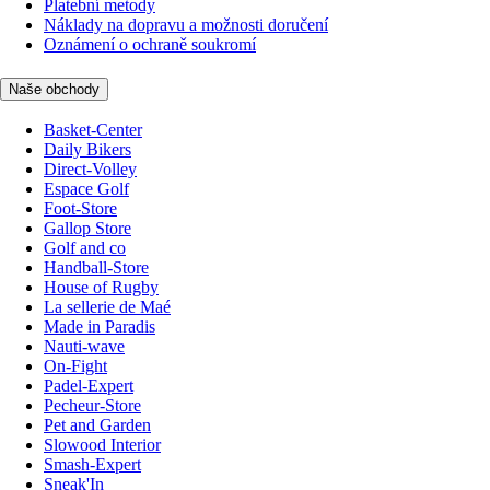
Platební metody
Náklady na dopravu a možnosti doručení
Oznámení o ochraně soukromí
Naše obchody
Basket-Center
Daily Bikers
Direct-Volley
Espace Golf
Foot-Store
Gallop Store
Golf and co
Handball-Store
House of Rugby
La sellerie de Maé
Made in Paradis
Nauti-wave
On-Fight
Padel-Expert
Pecheur-Store
Pet and Garden
Slowood Interior
Smash-Expert
Sneak'In