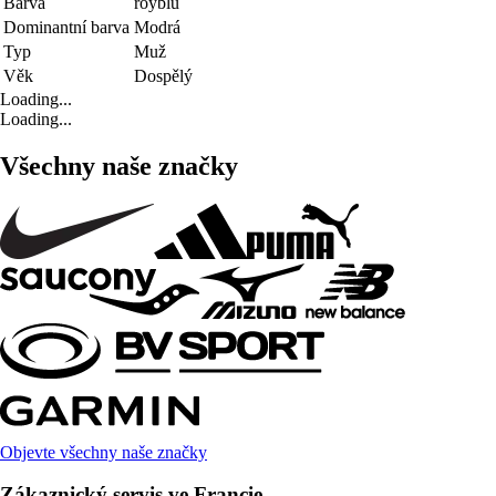
Barva
royblu
Dominantní barva
Modrá
Typ
Muž
Věk
Dospělý
Loading...
Loading...
Všechny naše značky
Objevte všechny naše značky
Zákaznický servis ve Francie