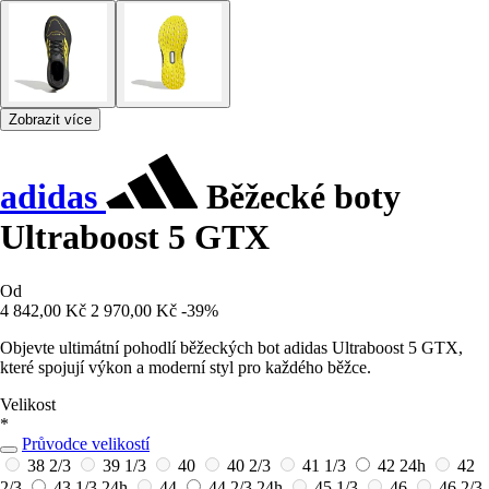
Zobrazit více
adidas
Běžecké boty
Ultraboost 5 GTX
Od
4 842,00 Kč
2 970,00 Kč
-39%
Objevte ultimátní pohodlí běžeckých bot adidas Ultraboost 5 GTX,
které spojují výkon a moderní styl pro každého běžce.
Velikost
*
Průvodce velikostí
38 2/3
39 1/3
40
40 2/3
41 1/3
42
24h
42
2/3
43 1/3
24h
44
44 2/3
24h
45 1/3
46
46 2/3