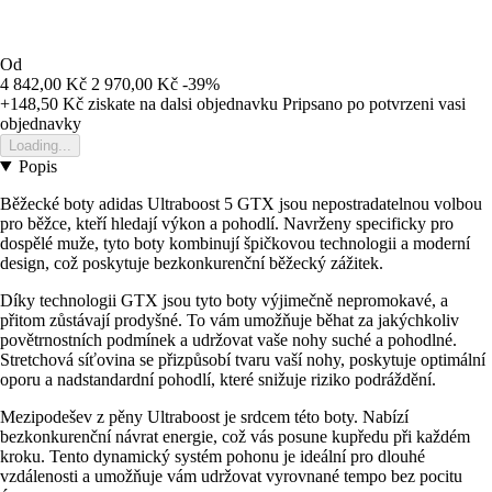
Od
4 842,00 Kč
2 970,00 Kč
-39%
+148,50 Kč
ziskate na dalsi objednavku
Pripsano po potvrzeni vasi
objednavky
Loading...
Popis
Běžecké boty adidas Ultraboost 5 GTX jsou nepostradatelnou volbou
pro běžce, kteří hledají výkon a pohodlí. Navrženy specificky pro
dospělé muže, tyto boty kombinují špičkovou technologii a moderní
design, což poskytuje bezkonkurenční běžecký zážitek.
Díky technologii GTX jsou tyto boty výjimečně nepromokavé, a
přitom zůstávají prodyšné. To vám umožňuje běhat za jakýchkoliv
povětrnostních podmínek a udržovat vaše nohy suché a pohodlné.
Stretchová síťovina se přizpůsobí tvaru vaší nohy, poskytuje optimální
oporu a nadstandardní pohodlí, které snižuje riziko podráždění.
Mezipodešev z pěny Ultraboost je srdcem této boty. Nabízí
bezkonkurenční návrat energie, což vás posune kupředu při každém
kroku. Tento dynamický systém pohonu je ideální pro dlouhé
vzdálenosti a umožňuje vám udržovat vyrovnané tempo bez pocitu