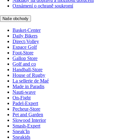
Náklady na dopravu a možnosti doručení
Oznámení o ochraně soukromí
Naše obchody
Basket-Center
Daily Bikers
Direct-Volley
Espace Golf
Foot-Store
Gallop Store
Golf and co
Handball-Store
House of Rugby
La sellerie de Maé
Made in Paradis
Nauti-wave
On-Fight
Padel-Expert
Pecheur-Store
Pet and Garden
Slowood Interior
Smash-Expert
Sneak'In
Sneakids