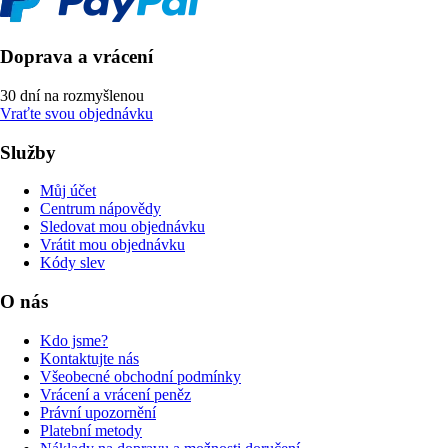
Doprava a vrácení
30 dní na rozmyšlenou
Vraťte svou objednávku
Služby
Můj účet
Centrum nápovědy
Sledovat mou objednávku
Vrátit mou objednávku
Kódy slev
O nás
Kdo jsme?
Kontaktujte nás
Všeobecné obchodní podmínky
Vrácení a vrácení peněz
Právní upozornění
Platební metody