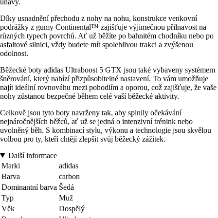
únavy.
Díky usnadnění přechodu z nohy na nohu, konstrukce venkovní
podrážky z gumy Continental™ zajišťuje výjimečnou přilnavost na
různých typech povrchů. Ať už běžíte po bahnitém chodníku nebo po
asfaltové silnici, vždy budete mít spolehlivou trakci a zvýšenou
odolnost.
Běžecké boty adidas Ultraboost 5 GTX jsou také vybaveny systémem
šněrování, který nabízí přizpůsobitelné nastavení. To vám umožňuje
najít ideální rovnováhu mezi pohodlím a oporou, což zajišťuje, že vaše
nohy zůstanou bezpečné během celé vaší běžecké aktivity.
Celkově jsou tyto boty navrženy tak, aby splnily očekávání
nejnáročnějších běžců, ať už se jedná o intenzivní trénink nebo
uvolněný běh. S kombinací stylu, výkonu a technologie jsou skvělou
volbou pro ty, kteří chtějí zlepšit svůj běžecký zážitek.
Další informace
Marki
adidas
Barva
carbon
Dominantní barva
Šedá
Typ
Muž
Věk
Dospělý