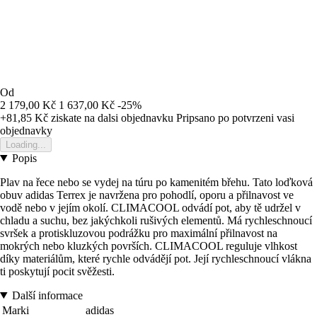
Od
2 179,00 Kč
1 637,00 Kč
-25%
+81,85 Kč
ziskate na dalsi objednavku
Pripsano po potvrzeni vasi
objednavky
Loading...
Popis
Plav na řece nebo se vydej na túru po kamenitém břehu. Tato loďková
obuv adidas Terrex je navržena pro pohodlí, oporu a přilnavost ve
vodě nebo v jejím okolí. CLIMACOOL odvádí pot, aby tě udržel v
chladu a suchu, bez jakýchkoli rušivých elementů. Má rychleschnoucí
svršek a protiskluzovou podrážku pro maximální přilnavost na
mokrých nebo kluzkých površích. CLIMACOOL reguluje vlhkost
díky materiálům, které rychle odvádějí pot. Její rychleschnoucí vlákna
ti poskytují pocit svěžesti.
Další informace
Marki
adidas