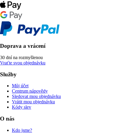
Doprava a vrácení
30 dní na rozmyšlenou
Vraťte svou objednávku
Služby
Můj účet
Centrum nápovědy
Sledovat mou objednávku
Vrátit mou objednávku
Kódy slev
O nás
Kdo jsme?