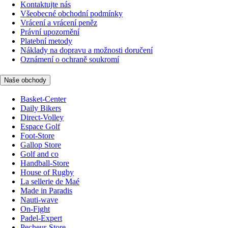
Kontaktujte nás
Všeobecné obchodní podmínky
Vrácení a vrácení peněz
Právní upozornění
Platební metody
Náklady na dopravu a možnosti doručení
Oznámení o ochraně soukromí
Naše obchody
Basket-Center
Daily Bikers
Direct-Volley
Espace Golf
Foot-Store
Gallop Store
Golf and co
Handball-Store
House of Rugby
La sellerie de Maé
Made in Paradis
Nauti-wave
On-Fight
Padel-Expert
Pecheur-Store