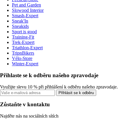
Pet and Garden
Slowood Interior
Smash-Expert
Sneak'In
Sneakids
Sport is good
Training-Fit
Trek-Expert
Triathlon-Expert
TripnBikers
Vélo-Store
Winter-Expert
Přihlaste se k odběru našeho zpravodaje
Využijte slevu 10 % při přihlášení k odběru našeho zpravodaje.
Přihlásit se k odběru
Zůstaňte v kontaktu
Najděte nás na sociálních sítích