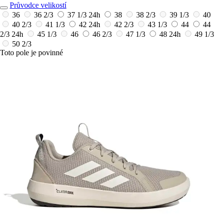
Průvodce velikostí
36
36 2/3
37 1/3
24h
38
38 2/3
39 1/3
40
40 2/3
41 1/3
42
24h
42 2/3
43 1/3
44
44
2/3
24h
45 1/3
46
46 2/3
47 1/3
48
24h
49 1/3
50 2/3
Toto pole je povinné