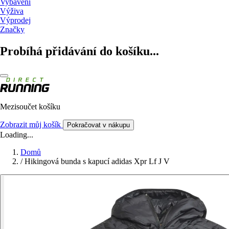
Vybavení
Výživa
Výprodej
Značky
Probíhá přidávání do košíku...
Mezisoučet košíku
Zobrazit můj košík
Pokračovat v nákupu
Loading...
Domů
/
Hikingová bunda s kapucí adidas Xpr Lf J V