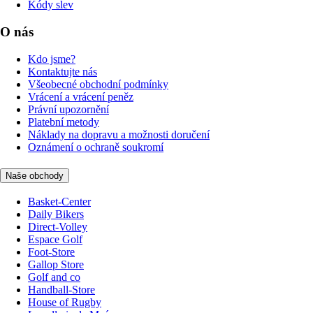
Kódy slev
O nás
Kdo jsme?
Kontaktujte nás
Všeobecné obchodní podmínky
Vrácení a vrácení peněz
Právní upozornění
Platební metody
Náklady na dopravu a možnosti doručení
Oznámení o ochraně soukromí
Naše obchody
Basket-Center
Daily Bikers
Direct-Volley
Espace Golf
Foot-Store
Gallop Store
Golf and co
Handball-Store
House of Rugby