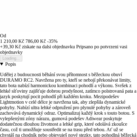
Od
1 210,00 Kč
786,00 Kč
-35%
+39,30 Kč
ziskate na dalsi objednavku
Pripsano po potvrzeni vasi
objednavky
Loading...
Popis
Udělej z budoucnosti běhání svou přítomnost s běžeckou obuví
DURAMO RC2. Navržena pro ty, kteří se nebojí překonávat limity,
tato bota nabízí harmonickou kombinaci pohodlí a výkonu. Svršek z
lehké síťoviny zajišťuje dobrou prodyšnost, zatímco polstrovaná pata a
jazyk poskytují pocit pohodlí při každém kroku. Mezipodešev
Lightmotion v celé délce je navržena tak, aby zlepšila dynamické
pohyby. Nabízí ultra lehké odpružení pro plynulé pohyby a zároveň
zachovává dynamický odraz. Optimalizuj každý krok s touto botou. S
vylepšenými zóny nárazu, gumová podešev Adiwear poskytuje
dodatečnou dlouhou životnost a lehké grip, které odolává zkoušce
času, což ti umožňuje soustředit se na trasu před tebou. Ať už se
chystáš na chodník nebo objevuješ nové stezky, tato pohodlná běžecká