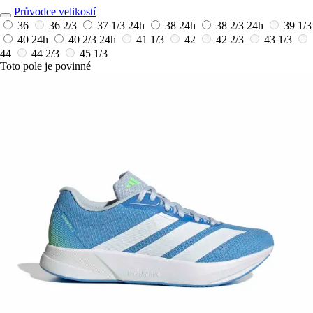
Průvodce velikostí
36
36 2/3
37 1/3
24h
38
24h
38 2/3
24h
39 1/3
40
24h
40 2/3
24h
41 1/3
42
42 2/3
43 1/3
44
44 2/3
45 1/3
Toto pole je povinné