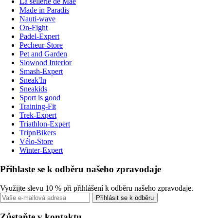
La sellerie de Maé
Made in Paradis
Nauti-wave
On-Fight
Padel-Expert
Pecheur-Store
Pet and Garden
Slowood Interior
Smash-Expert
Sneak'In
Sneakids
Sport is good
Training-Fit
Trek-Expert
Triathlon-Expert
TripnBikers
Vélo-Store
Winter-Expert
Přihlaste se k odběru našeho zpravodaje
Využijte slevu 10 % při přihlášení k odběru našeho zpravodaje.
Přihlásit se k odběru
Zůstaňte v kontaktu