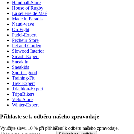
Handball-Store
House of Rugby
La sellerie de Maé
Made in Paradis
Nauti-wave
On-Fight
Padel-Expert
Pecheur-Store
Pet and Garden
Slowood Interior
Smash-Expert
Sneak'In
Sneakids
Sport is good
Training-Fit
Trek-Expert
Triathlon-Expert
TripnBikers
Vélo-Store
Winter-Expert
Přihlaste se k odběru našeho zpravodaje
Využijte slevu 10 % při přihlášení k odběru našeho zpravodaje.