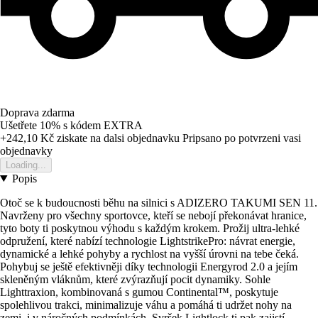
Doprava zdarma
Ušetřete 10%
s kódem
EXTRA
+242,10 Kč
ziskate na dalsi objednavku
Pripsano po potvrzeni vasi
objednavky
Loading...
Popis
Otoč se k budoucnosti běhu na silnici s ADIZERO TAKUMI SEN 11.
Navrženy pro všechny sportovce, kteří se nebojí překonávat hranice,
tyto boty ti poskytnou výhodu s každým krokem. Prožij ultra-lehké
odpružení, které nabízí technologie LightstrikePro: návrat energie,
dynamické a lehké pohyby a rychlost na vyšší úrovni na tebe čeká.
Pohybuj se ještě efektivněji díky technologii Energyrod 2.0 a jejím
skleněným vláknům, které zvýrazňují pocit dynamiky. Sohle
Lighttraxion, kombinovaná s gumou Continental™, poskytuje
spolehlivou trakci, minimalizuje váhu a pomáhá ti udržet nohy na
zemi, i v náročných podmínkách. Svršek Lightlock ti pak zajistí