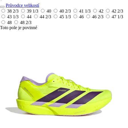
*
Průvodce velikostí
38 2/3
39 1/3
40
40 2/3
41 1/3
42
42 2/3
43 1/3
44
44 2/3
45 1/3
46
46 2/3
47 1/3
48
48 2/3
Toto pole je povinné