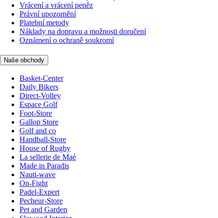
Vrácení a vrácení peněz
Právní upozornění
Platební metody
Náklady na dopravu a možnosti doručení
Oznámení o ochraně soukromí
Naše obchody
Basket-Center
Daily Bikers
Direct-Volley
Espace Golf
Foot-Store
Gallop Store
Golf and co
Handball-Store
House of Rugby
La sellerie de Maé
Made in Paradis
Nauti-wave
On-Fight
Padel-Expert
Pecheur-Store
Pet and Garden