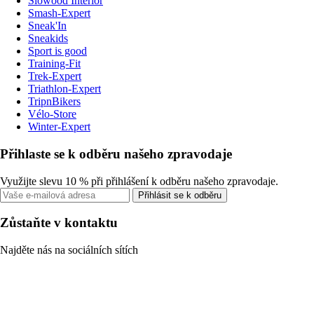
Slowood Interior
Smash-Expert
Sneak'In
Sneakids
Sport is good
Training-Fit
Trek-Expert
Triathlon-Expert
TripnBikers
Vélo-Store
Winter-Expert
Přihlaste se k odběru našeho zpravodaje
Využijte slevu 10 % při přihlášení k odběru našeho zpravodaje.
Přihlásit se k odběru
Zůstaňte v kontaktu
Najděte nás na sociálních sítích