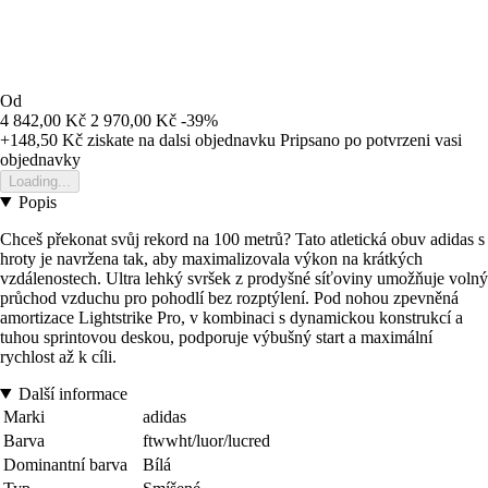
Od
4 842,00 Kč
2 970,00 Kč
-39%
+148,50 Kč
ziskate na dalsi objednavku
Pripsano po potvrzeni vasi
objednavky
Loading...
Popis
Chceš překonat svůj rekord na 100 metrů? Tato atletická obuv adidas s
hroty je navržena tak, aby maximalizovala výkon na krátkých
vzdálenostech. Ultra lehký svršek z prodyšné síťoviny umožňuje volný
průchod vzduchu pro pohodlí bez rozptýlení. Pod nohou zpevněná
amortizace Lightstrike Pro, v kombinaci s dynamickou konstrukcí a
tuhou sprintovou deskou, podporuje výbušný start a maximální
rychlost až k cíli.
Další informace
Marki
adidas
Barva
ftwwht/luor/lucred
Dominantní barva
Bílá