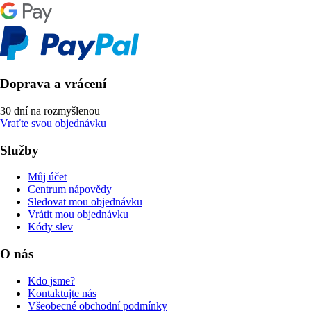
Doprava a vrácení
30 dní na rozmyšlenou
Vraťte svou objednávku
Služby
Můj účet
Centrum nápovědy
Sledovat mou objednávku
Vrátit mou objednávku
Kódy slev
O nás
Kdo jsme?
Kontaktujte nás
Všeobecné obchodní podmínky