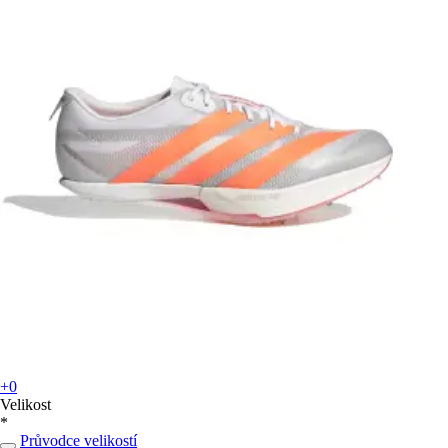
+0
Velikost
*
Průvodce velikostí