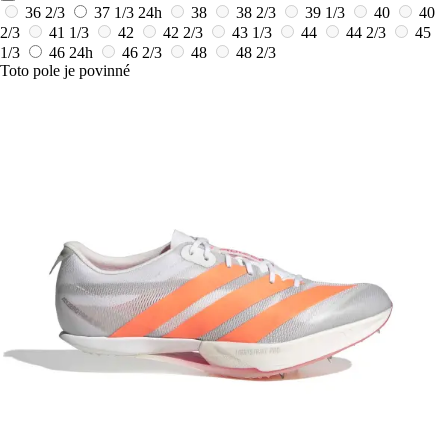
36 2/3
37 1/3
24h
38
38 2/3
39 1/3
40
40
2/3
41 1/3
42
42 2/3
43 1/3
44
44 2/3
45
1/3
46
24h
46 2/3
48
48 2/3
Toto pole je povinné