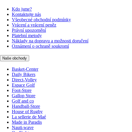
Kdo jsme?
Kontaktujte nás
Všeobecné obchodní podmínky
Vrácení a vrácení peněz
Právní upozornění
Platební metody
Náklady na dopravu a možnosti doručení
Oznámení o ochraně soukromí
Naše obchody
Basket-Center
Daily Bikers
Direct-Volley
Espace Golf
Foot-Store
Gallop Store
Golf and co
Handball-Store
House of Rugby
La sellerie de Maé
Made in Paradis
Nauti-wave