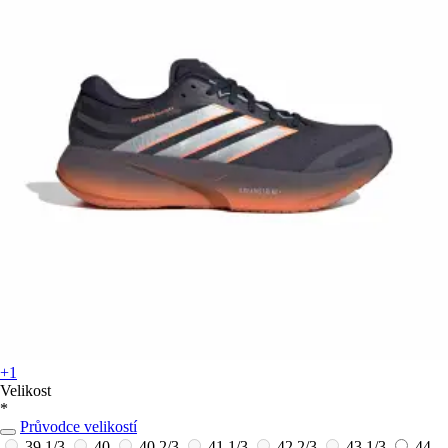
+1
Velikost
*
Průvodce velikostí
39 1/3
40
40 2/3
41 1/3
42 2/3
43 1/3
44