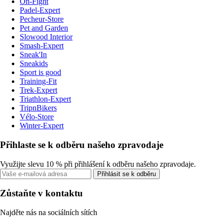
On-Fight
Padel-Expert
Pecheur-Store
Pet and Garden
Slowood Interior
Smash-Expert
Sneak'In
Sneakids
Sport is good
Training-Fit
Trek-Expert
Triathlon-Expert
TripnBikers
Vélo-Store
Winter-Expert
Přihlaste se k odběru našeho zpravodaje
Využijte slevu 10 % při přihlášení k odběru našeho zpravodaje.
Přihlásit se k odběru
Zůstaňte v kontaktu
Najděte nás na sociálních sítích