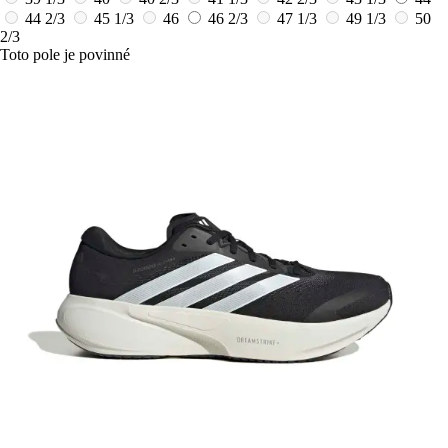
44 2/3
45 1/3
46
46 2/3
47 1/3
49 1/3
50
2/3
Toto pole je povinné