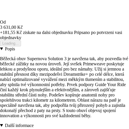
Od
3 631,00 Kč
+181,55 Kč
ziskate na dalsi objednavku
Pripsano po potvrzeni vasi
objednavky
Loading...
Popis
Běžecká obuv Supernova Solution 3 je navržena tak, aby pozvedla tvé
běžecké zážitky na novou úroveň. Její svršek Primeweave poskytuje
lehkou a prodyšnou oporu, ideální pro bez námahy. Užij si jemnou a
stabilní přesnost díky mezipodešvi Dreamstrike+ po celé délce, která
nabízí optimalizované vyvážení mezi měkkým tlumením a stabilitou,
aby splnila tvé výkonnostní potřeby. Prvek podpory Guide Your Ride
činí každý krok plynulejším a efektivnějším, a zároveň zajišťuje
stabilitu střední části nohy. Podešev kopíruje anatomii nohy pro
spolehlivou trakci kilometr za kilometrem. Oblast nárazu na patě je
speciálně navržena tak, aby podpořila tvůj přirozený pohyb a zajistila
dokonalý přechod z paty na prsty. S touto obuví objevuj spojení
innovation a výkonnosti pro své každodenní běhy.
Další informace