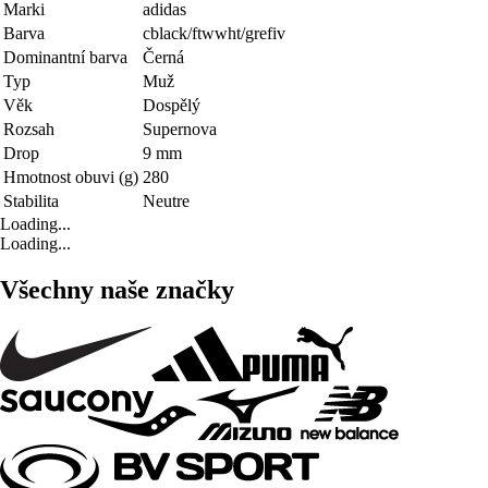
Marki
adidas
Barva
cblack/ftwwht/grefiv
Dominantní barva
Černá
Typ
Muž
Věk
Dospělý
Rozsah
Supernova
Drop
9 mm
Hmotnost obuvi (g)
280
Stabilita
Neutre
Loading...
Loading...
Všechny naše značky