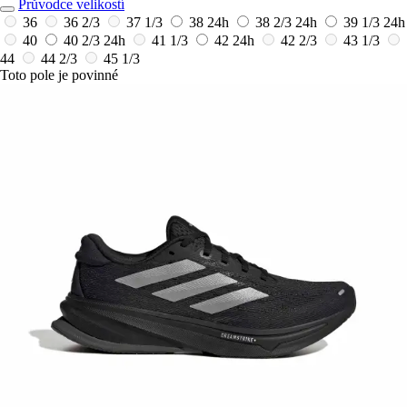
Průvodce velikostí
36
36 2/3
37 1/3
38
24h
38 2/3
24h
39 1/3
24h
40
40 2/3
24h
41 1/3
42
24h
42 2/3
43 1/3
44
44 2/3
45 1/3
Toto pole je povinné