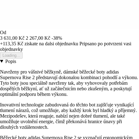
Od
3 631,00 Kč
2 267,00 Kč
-38%
+113,35 Kč
ziskate na dalsi objednavku
Pripsano po potvrzeni vasi
objednavky
Loading...
Popis
Navrženy pro vášnivé běžkyně, dámské běžecké boty adidas
Supernova Rise 2 představují dokonalou kombinaci pohodlí a výkonu.
Tyto boty jsou speciálně navrženy tak, aby vyhovovaly potřebám
dospělých běžkyní, ať už začátečnicím nebo zkušeným, a poskytují
optimální podporu během výkonu.
Inovativní technologie zabudovaná do těchto bot zajišťuje vynikající
tlumení nárazů, což umožňuje, aby každý krok byl hladký a příjemný.
Mezipodešev, která reaguje, nabízí nejen dobré tlumení, ale také
umožňuje uvolnění energie, čímž překonává hranice únavy při
dlouhých vzdálenostech.
Běžecké boty adidas Supernova Rise 2 se vyznačují ergonomickým