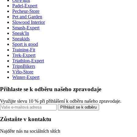
On-Fight
Padel-Expert
Pecheur-Store
Pet and Garden
Slowood Interior
Smash-Expert
Sneak'In
Sneakids
Sport is good
Training-Fit
Trek-Expert
Triathlon-Expert
TripnBikers
Vélo-Store
Winter-Expert
Přihlaste se k odběru našeho zpravodaje
Využijte slevu 10 % při přihlášení k odběru našeho zpravodaje.
Přihlásit se k odběru
Zůstaňte v kontaktu
Najděte nás na sociálních sítích