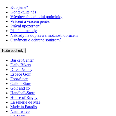
Kdo jsme?
Kontaktujte nás
Všeobecné obchodní podmínky
Vrácení a vrácení peněz
Právní upozornění
Platební metody
Náklady na dopravu a možnosti doručení
Oznámení o ochraně soukromí
Naše obchody
Basket-Center
Daily Bikers
Direct-Volley
Espace Golf
Foot-Store
Gallop Store
Golf and co
Handball-Store
House of Rugby
La sellerie de Maé
Made in Paradis
Nauti-wave