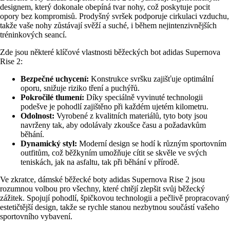
designem, který dokonale obepíná tvar nohy, což poskytuje pocit
opory bez kompromisů. Prodyšný svršek podporuje cirkulaci vzduchu,
takže vaše nohy zůstávají svěží a suché, i během nejintenzivnějších
tréninkových seancí.
Zde jsou některé klíčové vlastnosti běžeckých bot adidas Supernova
Rise 2:
Bezpečné uchycení:
Konstrukce svršku zajišťuje optimální
oporu, snižuje riziko tření a puchýřů.
Pokročilé tlumení:
Díky speciálně vyvinuté technologii
podešve je pohodlí zajištěno při každém ujetém kilometru.
Odolnost:
Vyrobené z kvalitních materiálů, tyto boty jsou
navrženy tak, aby odolávaly zkoušce času a požadavkům
běhání.
Dynamický styl:
Moderní design se hodí k různým sportovním
outfitům, což běžkyním umožňuje cítit se skvěle ve svých
teniskách, jak na asfaltu, tak při běhání v přírodě.
Ve zkratce, dámské běžecké boty adidas Supernova Rise 2 jsou
rozumnou volbou pro všechny, které chtějí zlepšit svůj běžecký
zážitek. Spojují pohodlí, špičkovou technologii a pečlivě propracovaný
estetičtější design, takže se rychle stanou nezbytnou součástí vašeho
sportovního vybavení.