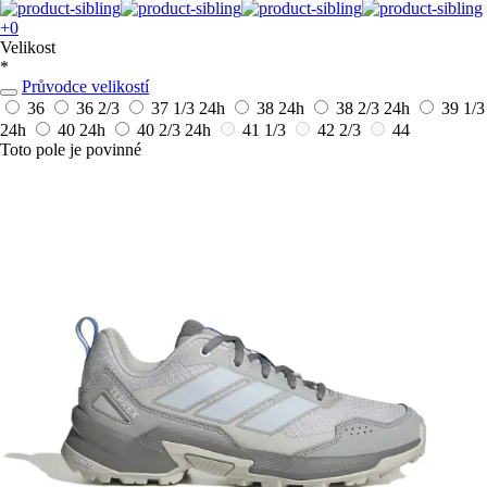
+0
Velikost
*
Průvodce velikostí
36
36 2/3
37 1/3
24h
38
24h
38 2/3
24h
39 1/3
24h
40
24h
40 2/3
24h
41 1/3
42 2/3
44
Toto pole je povinné