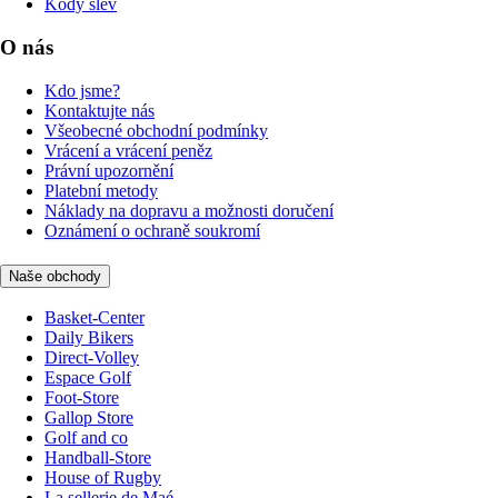
Kódy slev
O nás
Kdo jsme?
Kontaktujte nás
Všeobecné obchodní podmínky
Vrácení a vrácení peněz
Právní upozornění
Platební metody
Náklady na dopravu a možnosti doručení
Oznámení o ochraně soukromí
Naše obchody
Basket-Center
Daily Bikers
Direct-Volley
Espace Golf
Foot-Store
Gallop Store
Golf and co
Handball-Store
House of Rugby
La sellerie de Maé