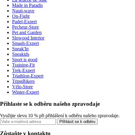
Made in Paradis
Nauti-wave
On-Fight
Padel-Expert
Pecheur-Store
Pet and Garden
Slowood Interior
Smash-Expert
Sneak'In
Sneakids
Sport is good
Training-Fit
Trek-Expert
Triathlon-Expert
TripnBikers
Vélo-Store
Winter-Expert
Přihlaste se k odběru našeho zpravodaje
Využijte slevu 10 % při přihlášení k odběru našeho zpravodaje.
Přihlásit se k odběru
Zůstaňte v kontaktu