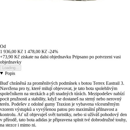
Od
1 936,00 Kč
1 478,00 Kč
-24%
+73,90 Kč
ziskate na dalsi objednavku
Pripsano po potvrzeni vasi
objednavky
Loading...
Popis
Buď chráněná za proměnlivých podmínek s botou Terrex Eastrail 3.
Navržena pro ty, které milují objevovat, je tato bota spolehlivým
společníkem na stezkách a při snadných túrách. Mezipodešev nabízí
pocit pružnosti a stability, když se dostaneš na strmý nebo nerovný
terén. Podešev z odolné gumy Traxion je vybavena vícesměrným
vzorem výstupků a vyvýšenou patou pro maximální přilnavost a
kontrolu. Ať už objevuješ svět turistiky, nebo si užíváš pohodový den
v přírodě, tato bota adidas je připravena splnit tvé dobrodružné touhy,
na stezce i mimo ni.