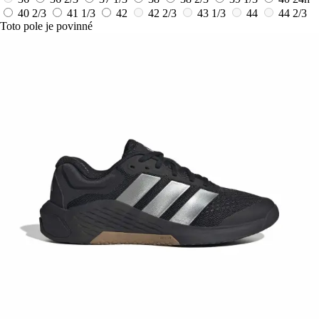
40 2/3
41 1/3
42
42 2/3
43 1/3
44
44 2/3
Toto pole je povinné