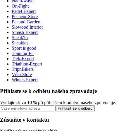
Nauti-wave
On-Fight
Padel-Expert
Pecheur-Store
Pet and Garden
Slowood Interior
Smash-Expert
Sneak'In
Sneakids
Sport is good
Training-Fit
Trek-Expert
Triathlon-Expert
TripnBikers
Vélo-Store
Winter-Expert
Přihlaste se k odběru našeho zpravodaje
Využijte slevu 10 % při přihlášení k odběru našeho zpravodaje.
Přihlásit se k odběru
Zůstaňte v kontaktu