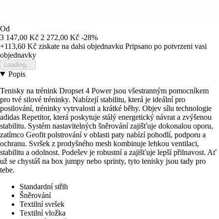
Od
3 147,00 Kč
2 272,00 Kč
-28%
+113,60 Kč
ziskate na dalsi objednavku
Pripsano po potvrzeni vasi
objednavky
Loading...
Popis
Tenisky na trénink Dropset 4 Power jsou všestranným pomocníkem
pro tvé silové tréninky. Nabízejí stabilitu, která je ideální pro
posilování, tréninky vytrvalosti a krátké běhy. Objev sílu technologie
adidas Repetitor, která poskytuje stálý energetický návrat a zvýšenou
stabilitu. Systém nastavitelných šněrování zajišťuje dokonalou oporu,
zatímco Geofit polstrování v oblasti paty nabízí pohodlí, podporu a
ochranu. Svršek z prodyšného mesh kombinuje lehkou ventilaci,
stabilitu a odolnost. Podešev je robustní a zajišťuje lepší přilnavost. Ať
už se chystáš na box jumpy nebo sprinty, tyto tenisky jsou tady pro
tebe.
Standardní střih
Šněrování
Textilní svršek
Textilní vložka