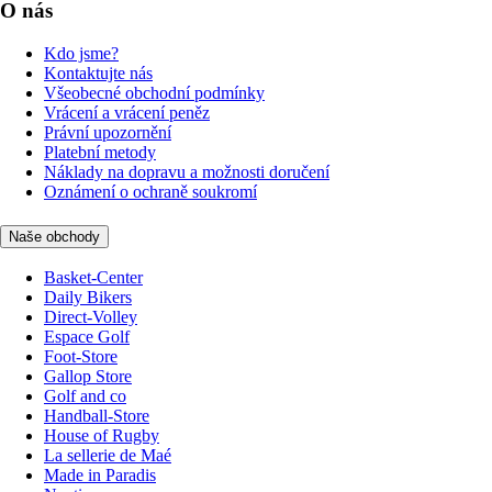
O nás
Kdo jsme?
Kontaktujte nás
Všeobecné obchodní podmínky
Vrácení a vrácení peněz
Právní upozornění
Platební metody
Náklady na dopravu a možnosti doručení
Oznámení o ochraně soukromí
Naše obchody
Basket-Center
Daily Bikers
Direct-Volley
Espace Golf
Foot-Store
Gallop Store
Golf and co
Handball-Store
House of Rugby
La sellerie de Maé
Made in Paradis