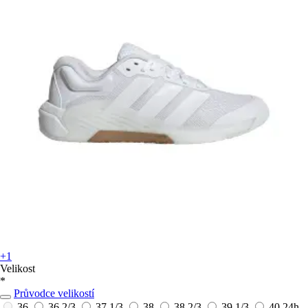
+1
Velikost
*
Průvodce velikostí
36
36 2/3
37 1/3
38
38 2/3
39 1/3
40
24h