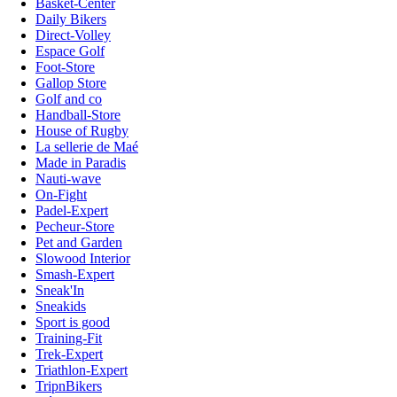
Basket-Center
Daily Bikers
Direct-Volley
Espace Golf
Foot-Store
Gallop Store
Golf and co
Handball-Store
House of Rugby
La sellerie de Maé
Made in Paradis
Nauti-wave
On-Fight
Padel-Expert
Pecheur-Store
Pet and Garden
Slowood Interior
Smash-Expert
Sneak'In
Sneakids
Sport is good
Training-Fit
Trek-Expert
Triathlon-Expert
TripnBikers