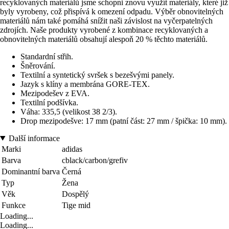
recyklovaných materiálů jsme schopni znovu využít materiály, které již
byly vyrobeny, což přispívá k omezení odpadu. Výběr obnovitelných
materiálů nám také pomáhá snížit naši závislost na vyčerpatelných
zdrojích. Naše produkty vyrobené z kombinace recyklovaných a
obnovitelných materiálů obsahují alespoň 20 % těchto materiálů.
Standardní střih.
Šněrování.
Textilní a syntetický svršek s bezešvými panely.
Jazyk s klíny a membrána GORE-TEX.
Mezipodešev z EVA.
Textilní podšívka.
Váha: 335,5 (velikost 38 2/3).
Drop mezipodešve: 17 mm (patní část: 27 mm / špička: 10 mm).
Další informace
Marki
adidas
Barva
cblack/carbon/grefiv
Dominantní barva
Černá
Typ
Žena
Věk
Dospělý
Funkce
Tige mid
Loading...
Loading...