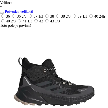
Velikost
*
Průvodce velikostí
36
36 2/3
37 1/3
38
38 2/3
39 1/3
40
24h
40 2/3
41 1/3
42
43 1/3
Toto pole je povinné