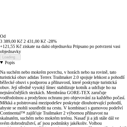
Od
3 389,00 Kč
2 431,00 Kč
-28%
+121,55 Kč
ziskate na dalsi objednavku
Pripsano po potvrzeni vasi
objednavky
Loading...
Popis
Na suchém nebo mokrém povrchu, v horách nebo na rovině, tato
turistická obuv adidas Terrex Trailmaker 2.0 spojuje lehkost a pohodlí
běžecké obuvi s podporou a přilnavostí, které poskytuje turistická
obuv. Její středně vysoký límec stabilizuje kotník a udržuje ho na
nejnáročnějších stezkách. Membrána GORE-TEX zaručuje
voděodolnou a prodyšnou ochranu pro objevování za každého počasí.
Měkká a polstrovaná mezipodešev poskytuje dlouhotrvající pohodlí,
abyste se mohli soustředit na cestu. V kombinaci s gumovou podešví
Continental™ zajišťuje Trailmaker 2 výbornou přilnavost na
skalnatém, suchém nebo mokrém terénu. Nasaď ji a jdi stále dál ve
svém dobrodružství, ať jsou podmínky jakékoliv. Volbou