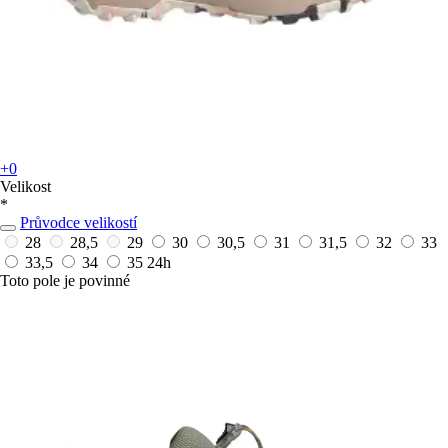
+0
Velikost
*
Průvodce velikostí
28
28,5
29
30
30,5
31
31,5
32
33
33,5
34
35
24h
Toto pole je povinné