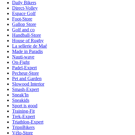
Daily Bikers
Direct-Volley
Espace Golf
Foot-Store
Gallop Store
Golf and co
Handball-Store
House of Rugby
La sellerie de Maé
Made in Paradis
Nauti-wave
On-Fight
Padel-Expert
Pecheur-Store
Pet and Garden
Slowood Interior
Smash-Expert
Sneak'In
Sneakids
Sport is good
Training-Fit
Trek-Expert
Triathlon-Expert
TripnBikers
Vélo-Store