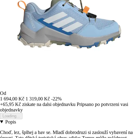
Od
1 694,00 Kč
1 319,00 Kč
-22%
+65,95 Kč
ziskate na dalsi objednavku
Pripsano po potvrzeni vasi
objednavky
Loading...
Popis
Choď, lez, šplhej a bav se. Mladí dobrodruzi si zaslouží vybavení na
úrovni. Tato dětská turistická obuv adidas Terrex může zvládnout