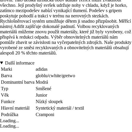
všechno. Její prodyšný svršek udržuje nohy v chladu, když je horko,
zatímco mezipodešev nabízí vynikající tlumení. Podešev s gripem
poskytuje pohodlí a trakci v terénu na nerovných stezkách.
Rychlošněrovací systém umožňuje dětem ji snadno přizpůsobit. Měřící
nástroj Adifit zajišťuje dokonalé padnutí. Volbou recyklovaných
materiálů můžeme znovu použít materiály, které již byly vyrobeny, což
přispívá k redukci odpadu. Výběr obnovitelných materiálů nám
pomůže zbavit se závislosti na vyčerpatelných zdrojích. Naše produkty
vyrobené ze směsi recyklovaných a obnovitelných materiálů obsahují
alespoň 20 % těchto materiálů.
Další informace
Marki
adidas
Barva
globlu/cwhite/gretwo
Dominantní barva
Modrá
Typ
Smíšené
Věk
Junior
Funkce
Nízký sloupek
Hlavní materiál
Syntetický materiál / textil
Podrážka
Cramponi
Loading...
Loading...