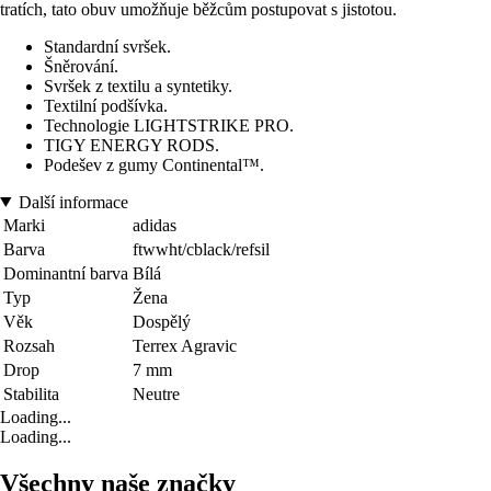
tratích, tato obuv umožňuje běžcům postupovat s jistotou.
Standardní svršek.
Šněrování.
Svršek z textilu a syntetiky.
Textilní podšívka.
Technologie LIGHTSTRIKE PRO.
TIGY ENERGY RODS.
Podešev z gumy Continental™.
Další informace
Marki
adidas
Barva
ftwwht/cblack/refsil
Dominantní barva
Bílá
Typ
Žena
Věk
Dospělý
Rozsah
Terrex Agravic
Drop
7 mm
Stabilita
Neutre
Loading...
Loading...
Všechny naše značky