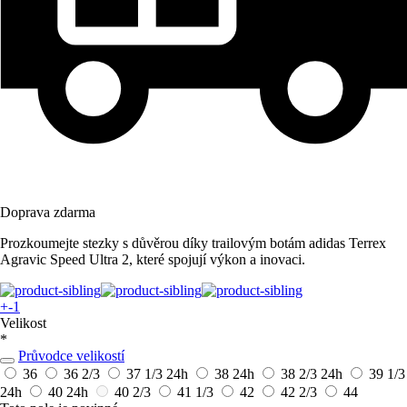
Doprava zdarma
Prozkoumejte stezky s důvěrou díky trailovým botám adidas Terrex
Agravic Speed Ultra 2, které spojují výkon a inovaci.
+-1
Velikost
*
Průvodce velikostí
36
36 2/3
37 1/3
24h
38
24h
38 2/3
24h
39 1/3
24h
40
24h
40 2/3
41 1/3
42
42 2/3
44