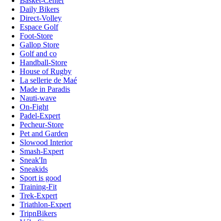
Basket-Center
Daily Bikers
Direct-Volley
Espace Golf
Foot-Store
Gallop Store
Golf and co
Handball-Store
House of Rugby
La sellerie de Maé
Made in Paradis
Nauti-wave
On-Fight
Padel-Expert
Pecheur-Store
Pet and Garden
Slowood Interior
Smash-Expert
Sneak'In
Sneakids
Sport is good
Training-Fit
Trek-Expert
Triathlon-Expert
TripnBikers