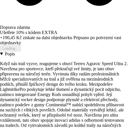
Doprava zdarma
Ušetřete 10%
s kódem
EXTRA
+190,45 Kč
ziskate na dalsi objednavku
Pripsano po potvrzeni vasi
objednavky
Loading...
Popis
Když nás trail vyzve, reagujeme s obuví Terrex Agravic Speed Ultra 2.
Navržena pro sportovce, kteří překračují své limity, je tato obuv
připravena na náročný terén. Vyvinuta díky radám profesionálních
běžců specializovaných na trail a již ověřena na mezinárodních
podiích, přináší špičkový design do tvého kroku. Mezipodešev
LightstrikePro poskytuje lehké tlumení a dynamický pocit odpichu,
zatímco integrované Energy Rods usnadňují pohyb vpřed. Její
dynamický rocker design podporuje plynulé a efektivní přechody,
zatímco podešev z gumy Continental™ nabízí spolehlivou přilnavost
na suchých i vlhkých površích. Odolné materiály vytvářejí lehký, ale
ochranný svršek, který se přizpůsobí tvé noze. Navržena pro ultra
vzdálenosti, tato obuv spojuje inovaci adidas s odborností testovanou
na trailech. Od vytrvalostních závodů po krátké traily na náročných