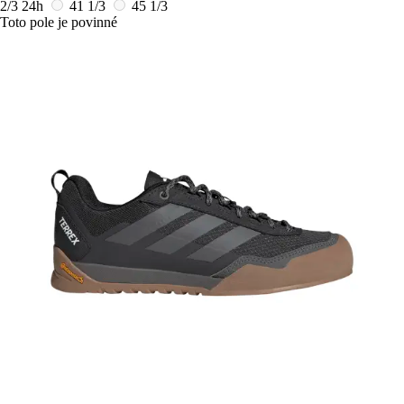
2/3
24h
41 1/3
45 1/3
Toto pole je povinné