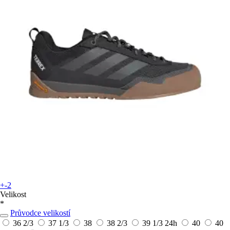
+-2
Velikost
*
Průvodce velikostí
36 2/3
37 1/3
38
38 2/3
39 1/3
24h
40
40