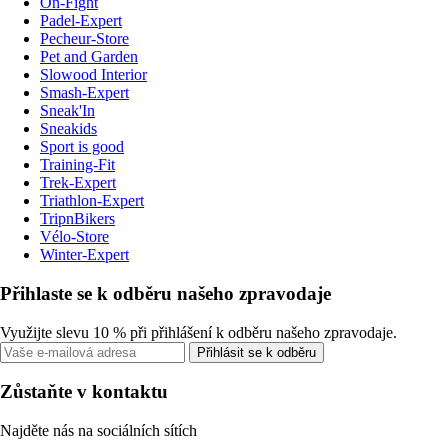
On-Fight
Padel-Expert
Pecheur-Store
Pet and Garden
Slowood Interior
Smash-Expert
Sneak'In
Sneakids
Sport is good
Training-Fit
Trek-Expert
Triathlon-Expert
TripnBikers
Vélo-Store
Winter-Expert
Přihlaste se k odběru našeho zpravodaje
Využijte slevu 10 % při přihlášení k odběru našeho zpravodaje.
Přihlásit se k odběru
Zůstaňte v kontaktu
Najděte nás na sociálních sítích