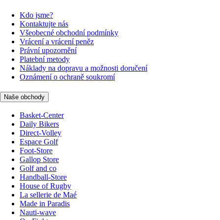
Kdo jsme?
Kontaktujte nás
Všeobecné obchodní podmínky
Vrácení a vrácení peněz
Právní upozornění
Platební metody
Náklady na dopravu a možnosti doručení
Oznámení o ochraně soukromí
Naše obchody
Basket-Center
Daily Bikers
Direct-Volley
Espace Golf
Foot-Store
Gallop Store
Golf and co
Handball-Store
House of Rugby
La sellerie de Maé
Made in Paradis
Nauti-wave