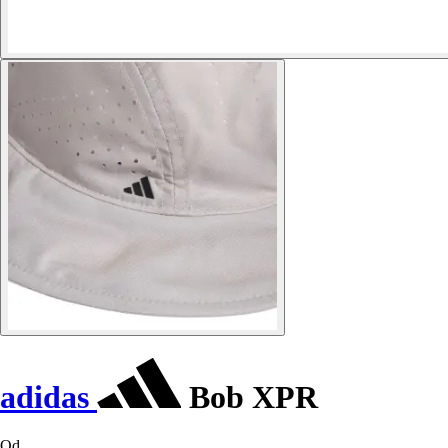
adidas
Bob XPR
Od