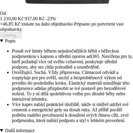
Od
1 210,00 Kč
937,00 Kč
-23%
+46,85 Kč
ziskate na dalsi objednavku
Pripsano po potvrzeni vasi
objednavky
Loading...
Popis
Posuň své limity během nejnáročnějších běhů s běžeckou
podprsenkou s kapsou a střední oporou adi365. Navržena pro ty,
kteří požadují více od svého vybavení, poskytuje střední
podporu, aby ses cítila pohodlně a soustředěně.
Osvěžující. Suchá. Vždy připravena. Climacool odvádí a
rozptyluje pot pro svěží, suchý a bezproblémový výkon od
prvního do posledního kroku. Elastický materiál umožňuje této
podprsence adidas přizpůsobit se tvé postavě pro bezoděrové
nošení. To z ní dělá spolehlivou volbu pro dlouhé běhy nebo
intenzivní tréninky.
Více kapes nabízí praktické úložiště, takže si můžeš udržet své
cennosti a energetické gely na dosah ruky. Až příště pocítíš
potřebu malého povzbuzení k dosažení svých fitness cílů, zvol
podprsenku, která nabízí podporu a styl v lehkém provedení.
Další informace