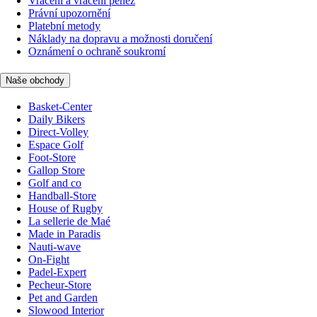
Vrácení a vrácení peněz
Právní upozornění
Platební metody
Náklady na dopravu a možnosti doručení
Oznámení o ochraně soukromí
Naše obchody
Basket-Center
Daily Bikers
Direct-Volley
Espace Golf
Foot-Store
Gallop Store
Golf and co
Handball-Store
House of Rugby
La sellerie de Maé
Made in Paradis
Nauti-wave
On-Fight
Padel-Expert
Pecheur-Store
Pet and Garden
Slowood Interior