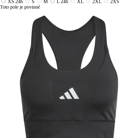
XS
24h
S
M
L
24h
XL
2XL
2XS
Toto pole je povinné