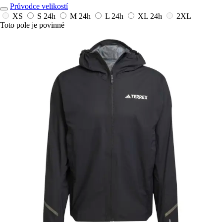
Průvodce velikostí
XS
S
24h
M
24h
L
24h
XL
24h
2XL
Toto pole je povinné