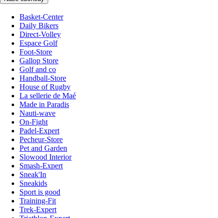
Basket-Center
Daily Bikers
Direct-Volley
Espace Golf
Foot-Store
Gallop Store
Golf and co
Handball-Store
House of Rugby
La sellerie de Maé
Made in Paradis
Nauti-wave
On-Fight
Padel-Expert
Pecheur-Store
Pet and Garden
Slowood Interior
Smash-Expert
Sneak'In
Sneakids
Sport is good
Training-Fit
Trek-Expert