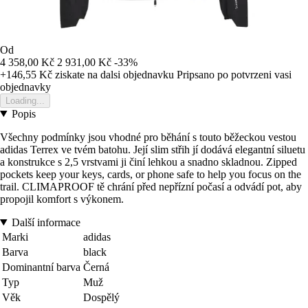
Od
4 358,00 Kč
2 931,00 Kč
-33%
+146,55 Kč
ziskate na dalsi objednavku
Pripsano po potvrzeni vasi
objednavky
Loading...
Popis
Všechny podmínky jsou vhodné pro běhání s touto běžeckou vestou
adidas Terrex ve tvém batohu. Její slim střih jí dodává elegantní siluetu
a konstrukce s 2,5 vrstvami ji činí lehkou a snadno skladnou. Zipped
pockets keep your keys, cards, or phone safe to help you focus on the
trail. CLIMAPROOF tě chrání před nepřízní počasí a odvádí pot, aby
propojil komfort s výkonem.
Další informace
Marki
adidas
Barva
black
Dominantní barva
Černá
Typ
Muž
Věk
Dospělý