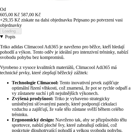
Od
605,00 Kč
587,00 Kč
+29,35 Kč
ziskate na dalsi objednavku
Pripsano po potvrzeni vasi
objednavky
Loading...
Popis
Triko adidas Climacool Adi365 je navrženo pro běžce, kteří hledají
pohodlí a výkon. Tento oděv je ideální pro intenzivní tréninky, nabízí
svobodu pohybu bez kompromisů.
Vyrobeno z vysoce kvalitních materiálů, Climacool Adi365 má
technické prvky, které zlepšují běžecký zážitek:
Technologie Climacool:
Tento inovativní prvek zajišťuje
optimální řízení vlhkosti, což znamená, že pot se rychle odpaří a
vy zůstanete suchí i při nejsilnějších výkonech.
Zvýšená prodyšnost:
Triko je vybaveno strategicky
umístěnými síťovanými panely, které podporují cirkulaci
vzduchu a zajišťují, že vaše tělo zůstane svěží během celého
tréninku.
Ergonomický design:
Navrženo tak, aby se přizpůsobilo tělu
sportovce, nabízí ploché švy, které zabraňují odírání, což
poskytuje dlouhotrvající pohodlí a velkou svobodu pohybu.