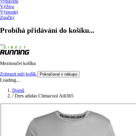
Vybavení
Výživa
Výprodej
Značky
Probíhá přidávání do košíku...
Mezisoučet košíku
Zobrazit můj košík
Pokračovat v nákupu
Loading...
Domů
/
Dres adidas Climacool Adi365