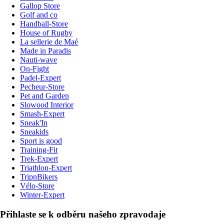
Gallop Store
Golf and co
Handball-Store
House of Rugby
La sellerie de Maé
Made in Paradis
Nauti-wave
On-Fight
Padel-Expert
Pecheur-Store
Pet and Garden
Slowood Interior
Smash-Expert
Sneak'In
Sneakids
Sport is good
Training-Fit
Trek-Expert
Triathlon-Expert
TripnBikers
Vélo-Store
Winter-Expert
Přihlaste se k odběru našeho zpravodaje