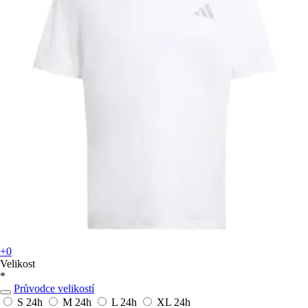
+0
Velikost
*
Průvodce velikostí
S
24h
M
24h
L
24h
XL
24h