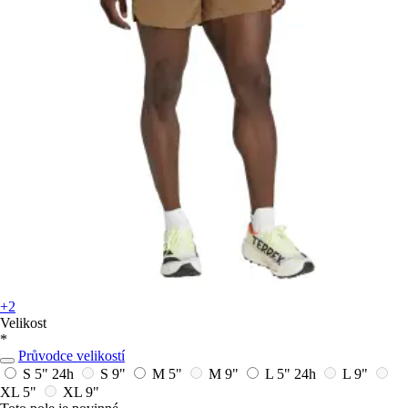
+2
Velikost
*
Průvodce velikostí
S 5"
24h
S 9"
M 5"
M 9"
L 5"
24h
L 9"
XL 5"
XL 9"