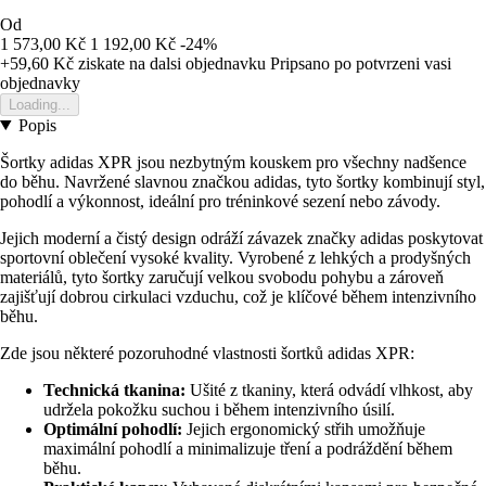
Od
1 573,00 Kč
1 192,00 Kč
-24%
+59,60 Kč
ziskate na dalsi objednavku
Pripsano po potvrzeni vasi
objednavky
Loading...
Popis
Šortky adidas XPR jsou nezbytným kouskem pro všechny nadšence
do běhu. Navržené slavnou značkou adidas, tyto šortky kombinují styl,
pohodlí a výkonnost, ideální pro tréninkové sezení nebo závody.
Jejich moderní a čistý design odráží závazek značky adidas poskytovat
sportovní oblečení vysoké kvality. Vyrobené z lehkých a prodyšných
materiálů, tyto šortky zaručují velkou svobodu pohybu a zároveň
zajišťují dobrou cirkulaci vzduchu, což je klíčové během intenzivního
běhu.
Zde jsou některé pozoruhodné vlastnosti šortků adidas XPR:
Technická tkanina:
Ušité z tkaniny, která odvádí vlhkost, aby
udržela pokožku suchou i během intenzivního úsilí.
Optimální pohodlí:
Jejich ergonomický střih umožňuje
maximální pohodlí a minimalizuje tření a podráždění během
běhu.