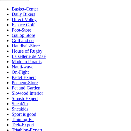
Basket-Center
Daily Bikers
Direct-Volley
Espace Golf
Foot-Store
Gallop Store
Golf and co
Handball-Store
House of Rugby
La sellerie de Maé
Made in Paradis
Nauti-wave
On-Fight
Padel-Expert
Pecheur-Store
Pet and Garden
Slowood Interior
Smash-Expert
Sneak'In
Sneakids
Sport is good
Training-Fit
Trek-Expert
Triathlon-Expert