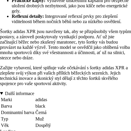
Praktické kapsy:
Vybavené diskrétními kapsami pro bezpečné
uložení drobných nezbytností, jako jsou klíče nebo energetické
gely.
Reflexní detaily:
Integrované reflexní prvky pro zlepšení
viditelnosti během nočních běhů nebo za nízkého osvětlení.
Šortky adidas XPR jsou navrženy tak, aby se přizpůsobily všem typům
postavy, a zároveň poskytovaly vynikající podporu. Ať už jste
začínající běžec nebo zkušený maratonec, tyto šortky vás budou
provázet na každé výzvě. Tento model se osvědčil jako oblíbená volba
mnoha sportovců díky své všestrannosti a účinnosti, ať už na silnici,
stezce nebo dráze.
Zažijte vybavení, které splňuje vaše očekávání s šortky adidas XPR a
zlepšete svůj výkon při vašich příštích běžeckých sezeních. Jejich
technická inovace a ikonický styl dělají z těchto šortků skvělého
spojence pro vaše sportovní aktivity.
Další informace
Marki
adidas
Barva
black
Dominantní barva
Černá
Typ
Muž
Věk
Dospělý