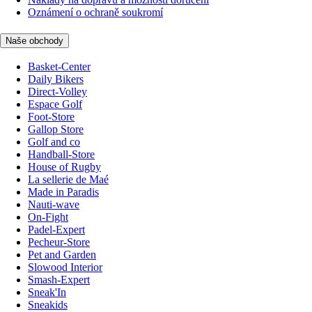
Oznámení o ochraně soukromí
Naše obchody
Basket-Center
Daily Bikers
Direct-Volley
Espace Golf
Foot-Store
Gallop Store
Golf and co
Handball-Store
House of Rugby
La sellerie de Maé
Made in Paradis
Nauti-wave
On-Fight
Padel-Expert
Pecheur-Store
Pet and Garden
Slowood Interior
Smash-Expert
Sneak'In
Sneakids