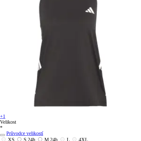
+1
Velikost
*
Průvodce velikostí
XS
S
24h
M
24h
L
4XL