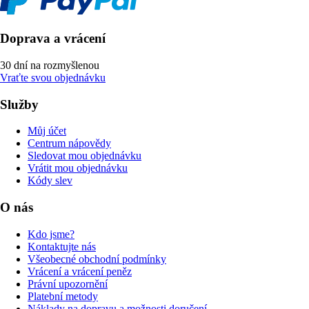
Doprava a vrácení
30 dní na rozmyšlenou
Vraťte svou objednávku
Služby
Můj účet
Centrum nápovědy
Sledovat mou objednávku
Vrátit mou objednávku
Kódy slev
O nás
Kdo jsme?
Kontaktujte nás
Všeobecné obchodní podmínky
Vrácení a vrácení peněz
Právní upozornění
Platební metody
Náklady na dopravu a možnosti doručení