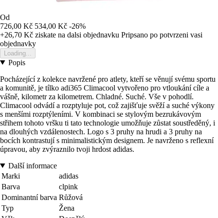
Od
726,00 Kč
534,00 Kč
-26%
+26,70 Kč
ziskate na dalsi objednavku
Pripsano po potvrzeni vasi
objednavky
Loading...
Popis
Pocházející z kolekce navržené pro atlety, kteří se věnují svému sportu
a komunitě, je tílko adi365 Climacool vytvořeno pro vtloukání cíle a
vášně, kilometr za kilometrem. Chladné. Suché. Vše v pohodlí.
Climacool odvádí a rozptyluje pot, což zajišťuje svěží a suché výkony
s menšími rozptýleními. V kombinaci se stylovým bezrukávovým
střihem tohoto vršku ti tato technologie umožňuje zůstat soustředěný, i
na dlouhých vzdálenostech. Logo s 3 pruhy na hrudi a 3 pruhy na
bocích kontrastují s minimalistickým designem. Je navrženo s reflexní
úpravou, aby zvýraznilo tvoji hrdost adidas.
Další informace
Marki
adidas
Barva
clpink
Dominantní barva
Růžová
Typ
Žena