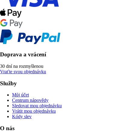
Doprava a vrácení
30 dní na rozmyšlenou
Vraťte svou objednávku
Služby
Můj účet
Centrum nápovědy
Sledovat mou objednávku
Vrátit mou objednávku
Kódy slev
O nás