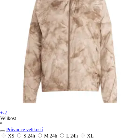
+-2
Velikost
*
Průvodce velikostí
XS
S
24h
M
24h
L
24h
XL