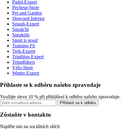
Padel-Expert
Pecheur-Store
Pet and Garden
Slowood Interior
Smash-Expert
Sneak'In
Sneakids
Sport is good
Training-Fit
Trek-Expert
Triathlon-Expert
TripnBikers
Vélo-Store
Winter-Expert
Přihlaste se k odběru našeho zpravodaje
Využijte slevu 10 % při přihlášení k odběru našeho zpravodaje.
Přihlásit se k odběru
Zůstaňte v kontaktu
Najděte nás na sociálních sítích