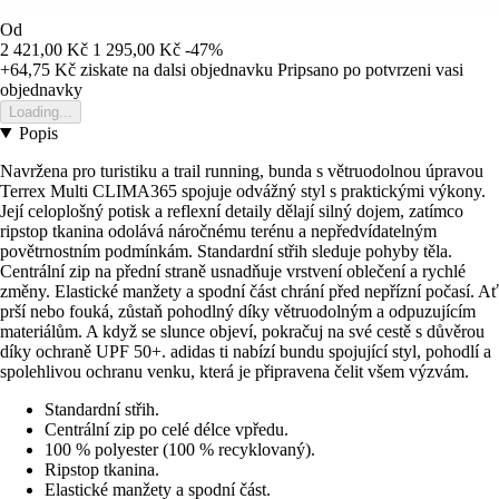
Od
2 421,00 Kč
1 295,00 Kč
-47%
+64,75 Kč
ziskate na dalsi objednavku
Pripsano po potvrzeni vasi
objednavky
Loading...
Popis
Navržena pro turistiku a trail running, bunda s větruodolnou úpravou
Terrex Multi CLIMA365 spojuje odvážný styl s praktickými výkony.
Její celoplošný potisk a reflexní detaily dělají silný dojem, zatímco
ripstop tkanina odolává náročnému terénu a nepředvídatelným
povětrnostním podmínkám. Standardní střih sleduje pohyby těla.
Centrální zip na přední straně usnadňuje vrstvení oblečení a rychlé
změny. Elastické manžety a spodní část chrání před nepřízní počasí. Ať
prší nebo fouká, zůstaň pohodlný díky větruodolným a odpuzujícím
materiálům. A když se slunce objeví, pokračuj na své cestě s důvěrou
díky ochraně UPF 50+. adidas ti nabízí bundu spojující styl, pohodlí a
spolehlivou ochranu venku, která je připravena čelit všem výzvám.
Standardní střih.
Centrální zip po celé délce vpředu.
100 % polyester (100 % recyklovaný).
Ripstop tkanina.
Elastické manžety a spodní část.