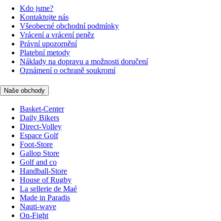
Kdo jsme?
Kontaktujte nás
Všeobecné obchodní podmínky
Vrácení a vrácení peněz
Právní upozornění
Platební metody
Náklady na dopravu a možnosti doručení
Oznámení o ochraně soukromí
Naše obchody
Basket-Center
Daily Bikers
Direct-Volley
Espace Golf
Foot-Store
Gallop Store
Golf and co
Handball-Store
House of Rugby
La sellerie de Maé
Made in Paradis
Nauti-wave
On-Fight