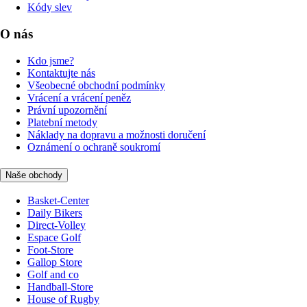
Kódy slev
O nás
Kdo jsme?
Kontaktujte nás
Všeobecné obchodní podmínky
Vrácení a vrácení peněz
Právní upozornění
Platební metody
Náklady na dopravu a možnosti doručení
Oznámení o ochraně soukromí
Naše obchody
Basket-Center
Daily Bikers
Direct-Volley
Espace Golf
Foot-Store
Gallop Store
Golf and co
Handball-Store
House of Rugby