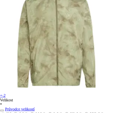
+-2
Velikost
*
Průvodce velikostí