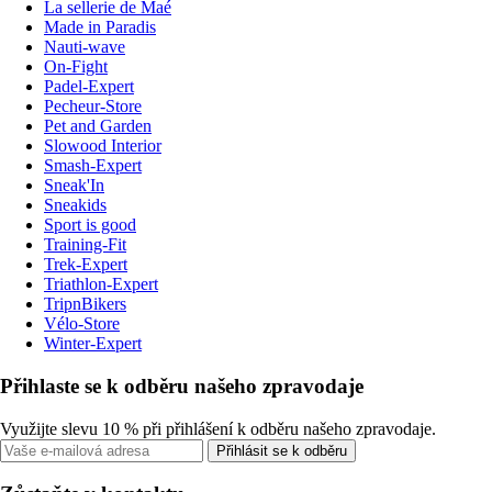
La sellerie de Maé
Made in Paradis
Nauti-wave
On-Fight
Padel-Expert
Pecheur-Store
Pet and Garden
Slowood Interior
Smash-Expert
Sneak'In
Sneakids
Sport is good
Training-Fit
Trek-Expert
Triathlon-Expert
TripnBikers
Vélo-Store
Winter-Expert
Přihlaste se k odběru našeho zpravodaje
Využijte slevu 10 % při přihlášení k odběru našeho zpravodaje.
Přihlásit se k odběru