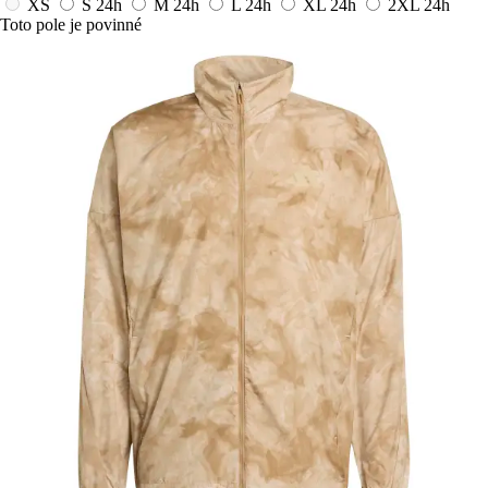
XS
S
24h
M
24h
L
24h
XL
24h
2XL
24h
Toto pole je povinné