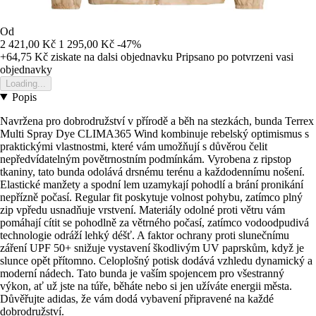
Od
2 421,00 Kč
1 295,00 Kč
-47%
+64,75 Kč
ziskate na dalsi objednavku
Pripsano po potvrzeni vasi
objednavky
Loading...
Popis
Navržena pro dobrodružství v přírodě a běh na stezkách, bunda Terrex
Multi Spray Dye CLIMA365 Wind kombinuje rebelský optimismus s
praktickými vlastnostmi, které vám umožňují s důvěrou čelit
nepředvídatelným povětrnostním podmínkám. Vyrobena z ripstop
tkaniny, tato bunda odolává drsnému terénu a každodennímu nošení.
Elastické manžety a spodní lem uzamykají pohodlí a brání pronikání
nepřízně počasí. Regular fit poskytuje volnost pohybu, zatímco plný
zip vpředu usnadňuje vrstvení. Materiály odolné proti větru vám
pomáhají cítit se pohodlně za větrného počasí, zatímco vodoodpudivá
technologie odráží lehký déšť. A faktor ochrany proti slunečnímu
záření UPF 50+ snižuje vystavení škodlivým UV paprskům, když je
slunce opět přítomno. Celoplošný potisk dodává vzhledu dynamický a
moderní nádech. Tato bunda je vaším spojencem pro všestranný
výkon, ať už jste na túře, běháte nebo si jen užíváte energii města.
Důvěřujte adidas, že vám dodá vybavení připravené na každé
dobrodružství.