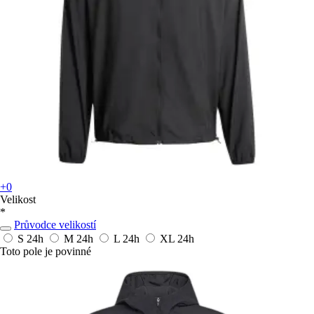
+0
Velikost
*
Průvodce velikostí
S
24h
M
24h
L
24h
XL
24h
Toto pole je povinné