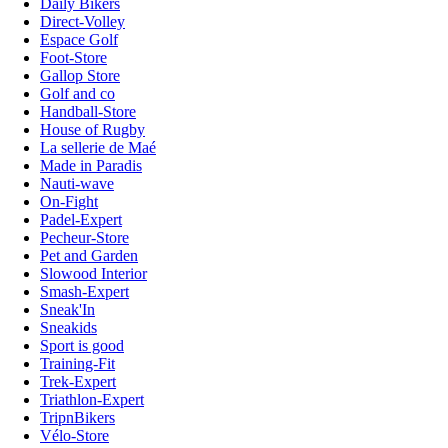
Daily Bikers
Direct-Volley
Espace Golf
Foot-Store
Gallop Store
Golf and co
Handball-Store
House of Rugby
La sellerie de Maé
Made in Paradis
Nauti-wave
On-Fight
Padel-Expert
Pecheur-Store
Pet and Garden
Slowood Interior
Smash-Expert
Sneak'In
Sneakids
Sport is good
Training-Fit
Trek-Expert
Triathlon-Expert
TripnBikers
Vélo-Store