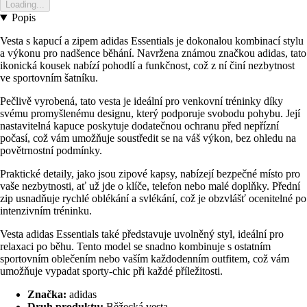
Loading...
Popis
Vesta s kapucí a zipem adidas Essentials je dokonalou kombinací stylu
a výkonu pro nadšence běhání. Navržena známou značkou adidas, tato
ikonická kousek nabízí pohodlí a funkčnost, což z ní činí nezbytnost
ve sportovním šatníku.
Pečlivě vyrobená, tato vesta je ideální pro venkovní tréninky díky
svému promyšlenému designu, který podporuje svobodu pohybu. Její
nastavitelná kapuce poskytuje dodatečnou ochranu před nepřízní
počasí, což vám umožňuje soustředit se na váš výkon, bez ohledu na
povětrnostní podmínky.
Praktické detaily, jako jsou zipové kapsy, nabízejí bezpečné místo pro
vaše nezbytnosti, ať už jde o klíče, telefon nebo malé doplňky. Přední
zip usnadňuje rychlé oblékání a svlékání, což je obzvlášť ocenitelné po
intenzivním tréninku.
Vesta adidas Essentials také představuje uvolněný styl, ideální pro
relaxaci po běhu. Tento model se snadno kombinuje s ostatním
sportovním oblečením nebo vaším každodenním outfitem, což vám
umožňuje vypadat sporty-chic při každé příležitosti.
Značka:
adidas
Druh produktu:
Běžecká vesta