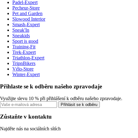
Padel-Expert
Pecheur-Store
Pet and Garden
Slowood Interior
Smash-Expert
Sneak'In
Sneakids
Sport is good
Training-Fit
Trek-Expert
Triathlon-Expert
TripnBikers
Vélo-Store
Winter-Expert
Přihlaste se k odběru našeho zpravodaje
Využijte slevu 10 % při přihlášení k odběru našeho zpravodaje.
Přihlásit se k odběru
Zůstaňte v kontaktu
Najděte nás na sociálních sítích