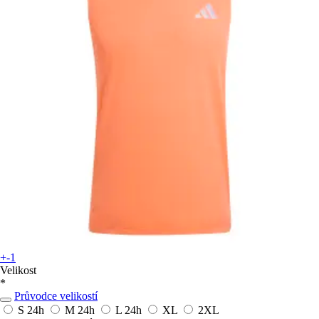
+-1
Velikost
*
Průvodce velikostí
S
24h
M
24h
L
24h
XL
2XL