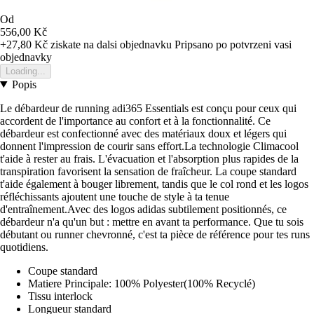
Od
556,00 Kč
+27,80 Kč
ziskate na dalsi objednavku
Pripsano po potvrzeni vasi
objednavky
Loading...
Popis
Le débardeur de running adi365 Essentials est conçu pour ceux qui
accordent de l'importance au confort et à la fonctionnalité. Ce
débardeur est confectionné avec des matériaux doux et légers qui
donnent l'impression de courir sans effort.La technologie Climacool
t'aide à rester au frais. L'évacuation et l'absorption plus rapides de la
transpiration favorisent la sensation de fraîcheur. La coupe standard
t'aide également à bouger librement, tandis que le col rond et les logos
réfléchissants ajoutent une touche de style à ta tenue
d'entraînement.Avec des logos adidas subtilement positionnés, ce
débardeur n'a qu'un but : mettre en avant ta performance. Que tu sois
débutant ou runner chevronné, c'est ta pièce de référence pour tes runs
quotidiens.
Coupe standard
Matiere Principale: 100% Polyester(100% Recyclé)
Tissu interlock
Longueur standard