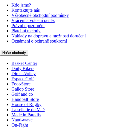
Kdo jsme?
Kontaktujte nás
Všeobecné obchodní podmínky
Vrácení a vrácení peněz
Právní upozornění
Platební metody
Náklady na dopravu a možnosti doručení
Oznámení o ochraně soukromí
Naše obchody
Basket-Center
Daily Bikers
Direct-Volley
Espace Golf
Foot-Store
Gallop Store
Golf and co
Handball-Store
House of Rugby
La sellerie de Maé
Made in Paradis
Nauti-wave
On-Fight