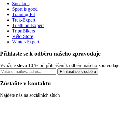
Sneakids
Sport is good
Training-Fit
Trek-Expert
Triathlon-Expert
TripnBikers
Vélo-Store
Winter-Expert
Přihlaste se k odběru našeho zpravodaje
Využijte slevu 10 % při přihlášení k odběru našeho zpravodaje.
Přihlásit se k odběru
Zůstaňte v kontaktu
Najděte nás na sociálních sítích