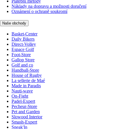
Platební metody
Náklady na dopravu a možnosti doručení
Oznámení o ochraně soukromí
Naše obchody
Basket-Center
Daily Bikers
Direct-Volley
Espace Golf
Foot-Store
Gallop Store
Golf and co
Handball-Store
House of Rugby
La sellerie de Maé
Made in Paradis
Nauti-wave
On-Fight
Padel-Expert
Pecheur-Store
Pet and Garden
Slowood Interior
Smash-Expert
Sneak'In