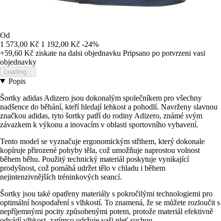
Od
1 573,00 Kč
1 192,00 Kč
-24%
+59,60 Kč
ziskate na dalsi objednavku
Pripsano po potvrzeni vasi
objednavky
Loading...
Popis
Šortky adidas Adizero jsou dokonalým společníkem pro všechny
nadšence do běhání, kteří hledají lehkost a pohodlí. Navrženy slavnou
značkou adidas, tyto šortky patří do rodiny Adizero, známé svým
závazkem k výkonu a inovacím v oblasti sportovního vybavení.
Tento model se vyznačuje ergonomickým střihem, který dokonale
kopíruje přirozené pohyby těla, což umožňuje naprostou volnost
během běhu. Použitý technický materiál poskytuje vynikající
prodyšnost, což pomáhá udržet tělo v chladu i během
nejintenzivnějších tréninkových seancí.
Šortky jsou také opatřeny materiály s pokročilými technologiemi pro
optimální hospodaření s vlhkostí. To znamená, že se můžete rozloučit s
nepříjemnými pocity způsobenými potem, protože materiál efektivně
odvádí vlhkost, zatímco udržuje vaši pleť suchou.