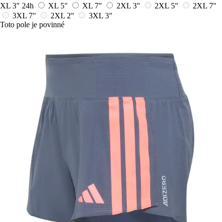
XL 3"
24h
XL 5"
XL 7"
2XL 3"
2XL 5"
2XL 7"
3XL 7"
2XL 2"
3XL 3"
Toto pole je povinné