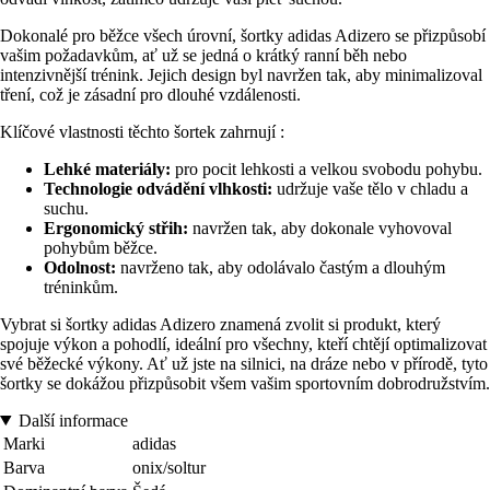
Dokonalé pro běžce všech úrovní, šortky adidas Adizero se přizpůsobí
vašim požadavkům, ať už se jedná o krátký ranní běh nebo
intenzivnější trénink. Jejich design byl navržen tak, aby minimalizoval
tření, což je zásadní pro dlouhé vzdálenosti.
Klíčové vlastnosti těchto šortek zahrnují :
Lehké materiály:
pro pocit lehkosti a velkou svobodu pohybu.
Technologie odvádění vlhkosti:
udržuje vaše tělo v chladu a
suchu.
Ergonomický střih:
navržen tak, aby dokonale vyhovoval
pohybům běžce.
Odolnost:
navrženo tak, aby odolávalo častým a dlouhým
tréninkům.
Vybrat si šortky adidas Adizero znamená zvolit si produkt, který
spojuje výkon a pohodlí, ideální pro všechny, kteří chtějí optimalizovat
své běžecké výkony. Ať už jste na silnici, na dráze nebo v přírodě, tyto
šortky se dokážou přizpůsobit všem vašim sportovním dobrodružstvím.
Další informace
Marki
adidas
Barva
onix/soltur