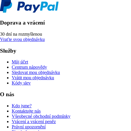
Doprava a vrácení
30 dní na rozmyšlenou
Vraťte svou objednávku
Služby
Můj účet
Centrum nápovědy
Sledovat mou objednávku
Vrátit mou objednávku
Kódy slev
O nás
Kdo jsme?
Kontaktujte nás
Všeobecné obchodní podmínky
Vrácení a vrácení peněz
Právní upozornění