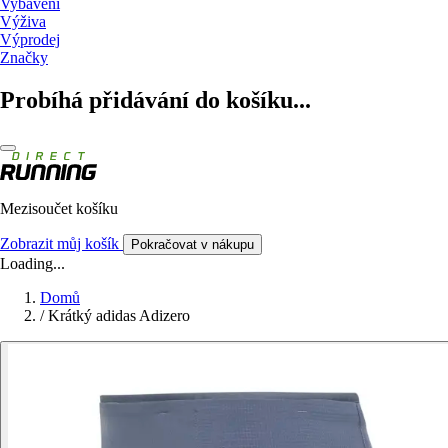
Vybavení
Výživa
Výprodej
Značky
Probíhá přidávání do košíku...
Mezisoučet košíku
Zobrazit můj košík
Pokračovat v nákupu
Loading...
Domů
/
Krátký adidas Adizero