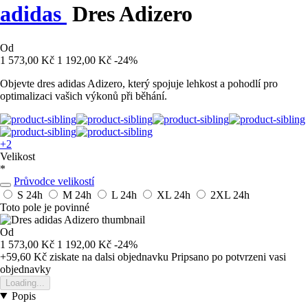
adidas
Dres Adizero
Od
1 573,00 Kč
1 192,00 Kč
-24%
Objevte dres adidas Adizero, který spojuje lehkost a pohodlí pro
optimalizaci vašich výkonů při běhání.
+2
Velikost
*
Průvodce velikostí
S
24h
M
24h
L
24h
XL
24h
2XL
24h
Toto pole je povinné
Od
1 573,00 Kč
1 192,00 Kč
-24%
+59,60 Kč
ziskate na dalsi objednavku
Pripsano po potvrzeni vasi
objednavky
Loading...
Popis