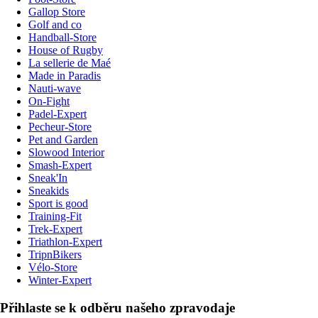
Gallop Store
Golf and co
Handball-Store
House of Rugby
La sellerie de Maé
Made in Paradis
Nauti-wave
On-Fight
Padel-Expert
Pecheur-Store
Pet and Garden
Slowood Interior
Smash-Expert
Sneak'In
Sneakids
Sport is good
Training-Fit
Trek-Expert
Triathlon-Expert
TripnBikers
Vélo-Store
Winter-Expert
Přihlaste se k odběru našeho zpravodaje