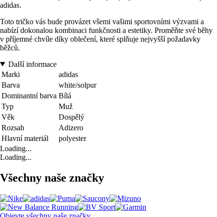
adidas.
Toto tričko vás bude provázet všemi vašimi sportovními výzvami a
nabízí dokonalou kombinaci funkčnosti a estetiky. Proměňte své běhy
v příjemné chvíle díky oblečení, které splňuje nejvyšší požadavky
běžců.
Další informace
Marki
adidas
Barva
white/solpur
Dominantní barva
Bílá
Typ
Muž
Věk
Dospělý
Rozsah
Adizero
Hlavní materiál
polyester
Loading...
Loading...
Všechny naše značky
Objevte všechny naše značky