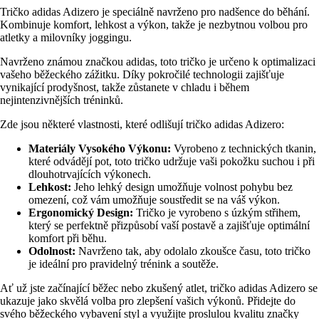
Tričko adidas Adizero je speciálně navrženo pro nadšence do běhání.
Kombinuje komfort, lehkost a výkon, takže je nezbytnou volbou pro
atletky a milovníky joggingu.
Navrženo známou značkou adidas, toto tričko je určeno k optimalizaci
vašeho běžeckého zážitku. Díky pokročilé technologii zajišťuje
vynikající prodyšnost, takže zůstanete v chladu i během
nejintenzivnějších tréninků.
Zde jsou některé vlastnosti, které odlišují tričko adidas Adizero:
Materiály Vysokého Výkonu:
Vyrobeno z technických tkanin,
které odvádějí pot, toto tričko udržuje vaši pokožku suchou i při
dlouhotrvajících výkonech.
Lehkost:
Jeho lehký design umožňuje volnost pohybu bez
omezení, což vám umožňuje soustředit se na váš výkon.
Ergonomický Design:
Tričko je vyrobeno s úzkým střihem,
který se perfektně přizpůsobí vaší postavě a zajišťuje optimální
komfort při běhu.
Odolnost:
Navrženo tak, aby odolalo zkoušce času, toto tričko
je ideální pro pravidelný trénink a soutěže.
Ať už jste začínající běžec nebo zkušený atlet, tričko adidas Adizero se
ukazuje jako skvělá volba pro zlepšení vašich výkonů. Přidejte do
svého běžeckého vybavení styl a využijte proslulou kvalitu značky