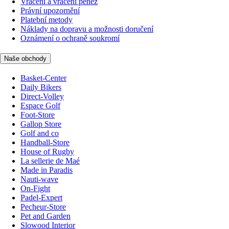
Vrácení a vrácení peněz
Právní upozornění
Platební metody
Náklady na dopravu a možnosti doručení
Oznámení o ochraně soukromí
Naše obchody
Basket-Center
Daily Bikers
Direct-Volley
Espace Golf
Foot-Store
Gallop Store
Golf and co
Handball-Store
House of Rugby
La sellerie de Maé
Made in Paradis
Nauti-wave
On-Fight
Padel-Expert
Pecheur-Store
Pet and Garden
Slowood Interior