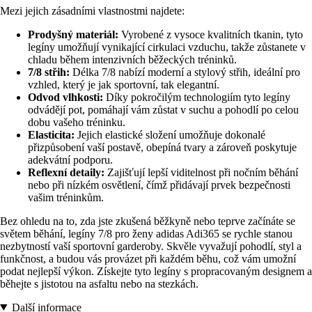
Mezi jejich zásadními vlastnostmi najdete:
Prodyšný materiál:
Vyrobené z vysoce kvalitních tkanin, tyto
legíny umožňují vynikající cirkulaci vzduchu, takže zůstanete v
chladu během intenzivních běžeckých tréninků.
7/8 střih:
Délka 7/8 nabízí moderní a stylový střih, ideální pro
vzhled, který je jak sportovní, tak elegantní.
Odvod vlhkosti:
Díky pokročilým technologiím tyto legíny
odvádějí pot, pomáhají vám zůstat v suchu a pohodlí po celou
dobu vašeho tréninku.
Elasticita:
Jejich elastické složení umožňuje dokonalé
přizpůsobení vaší postavě, obepíná tvary a zároveň poskytuje
adekvátní podporu.
Reflexní detaily:
Zajišťují lepší viditelnost při nočním běhání
nebo při nízkém osvětlení, čímž přidávají prvek bezpečnosti
vašim tréninkům.
Bez ohledu na to, zda jste zkušená běžkyně nebo teprve začínáte se
světem běhání, legíny 7/8 pro ženy adidas Adi365 se rychle stanou
nezbytností vaší sportovní garderoby. Skvěle vyvažují pohodlí, styl a
funkčnost, a budou vás provázet při každém běhu, což vám umožní
podat nejlepší výkon. Získejte tyto legíny s propracovaným designem a
běhejte s jistotou na asfaltu nebo na stezkách.
Další informace