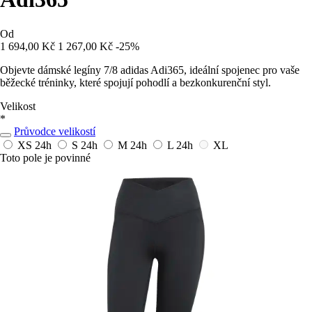
Od
1 694,00 Kč
1 267,00 Kč
-25%
Objevte dámské legíny 7/8 adidas Adi365, ideální spojenec pro vaše
běžecké tréninky, které spojují pohodlí a bezkonkurenční styl.
Velikost
*
Průvodce velikostí
XS
24h
S
24h
M
24h
L
24h
XL
Toto pole je povinné