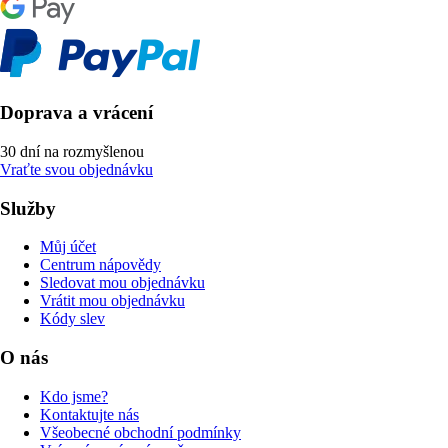
Doprava a vrácení
30 dní na rozmyšlenou
Vraťte svou objednávku
Služby
Můj účet
Centrum nápovědy
Sledovat mou objednávku
Vrátit mou objednávku
Kódy slev
O nás
Kdo jsme?
Kontaktujte nás
Všeobecné obchodní podmínky