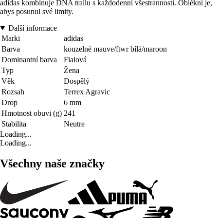
adidas kombinuje DNA trailu s každodenní všestranností. Oblékni je,
abys posunul své limity.
Další informace
Marki
adidas
Barva
kouzelné mauve/ftwr bílá/maroon
Dominantní barva
Fialová
Typ
Žena
Věk
Dospělý
Rozsah
Terrex Agravic
Drop
6 mm
Hmotnost obuvi (g)
241
Stabilita
Neutre
Loading...
Loading...
Všechny naše značky