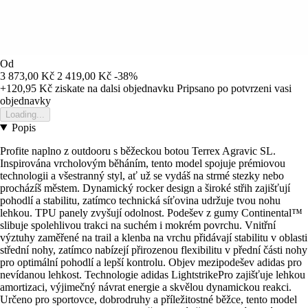
Od
3 873,00 Kč
2 419,00 Kč
-38%
+120,95 Kč
ziskate na dalsi objednavku
Pripsano po potvrzeni vasi
objednavky
Loading...
Popis
Profite naplno z outdooru s běžeckou botou Terrex Agravic SL.
Inspirována vrcholovým běháním, tento model spojuje prémiovou
technologii a všestranný styl, ať už se vydáš na strmé stezky nebo
procházíš městem. Dynamický rocker design a široké střih zajišťují
pohodlí a stabilitu, zatímco technická síťovina udržuje tvou nohu
lehkou. TPU panely zvyšují odolnost. Podešev z gumy Continental™
slibuje spolehlivou trakci na suchém i mokrém povrchu. Vnitřní
výztuhy zaměřené na trail a klenba na vrchu přidávají stabilitu v oblasti
střední nohy, zatímco nabízejí přirozenou flexibilitu v přední části nohy
pro optimální pohodlí a lepší kontrolu. Objev mezipodešev adidas pro
nevídanou lehkost. Technologie adidas LightstrikePro zajišťuje lehkou
amortizaci, výjimečný návrat energie a skvělou dynamickou reakci.
Určeno pro sportovce, dobrodruhy a příležitostné běžce, tento model