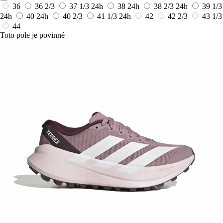
36
36 2/3
37 1/3
24h
38
24h
38 2/3
24h
39 1/3
24h
40
24h
40 2/3
41 1/3
24h
42
42 2/3
43 1/3
44
Toto pole je povinné