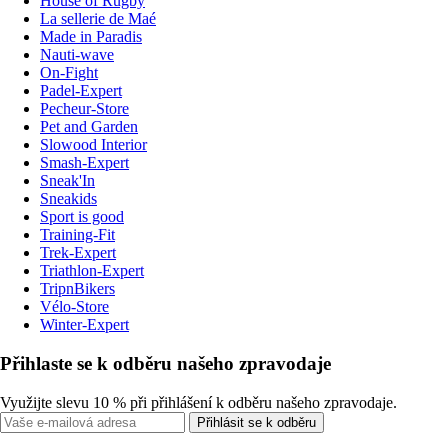
House of Rugby
La sellerie de Maé
Made in Paradis
Nauti-wave
On-Fight
Padel-Expert
Pecheur-Store
Pet and Garden
Slowood Interior
Smash-Expert
Sneak'In
Sneakids
Sport is good
Training-Fit
Trek-Expert
Triathlon-Expert
TripnBikers
Vélo-Store
Winter-Expert
Přihlaste se k odběru našeho zpravodaje
Využijte slevu 10 % při přihlášení k odběru našeho zpravodaje.
Přihlásit se k odběru