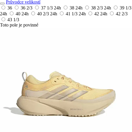
Průvodce velikostí
36
36 2/3
37 1/3
24h
38
24h
38 2/3
24h
39 1/3
24h
40
24h
40 2/3
24h
41 1/3
24h
42
24h
42 2/3
43 1/3
Toto pole je povinné