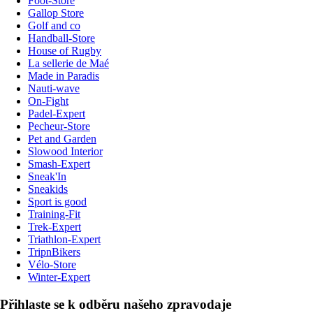
Foot-Store
Gallop Store
Golf and co
Handball-Store
House of Rugby
La sellerie de Maé
Made in Paradis
Nauti-wave
On-Fight
Padel-Expert
Pecheur-Store
Pet and Garden
Slowood Interior
Smash-Expert
Sneak'In
Sneakids
Sport is good
Training-Fit
Trek-Expert
Triathlon-Expert
TripnBikers
Vélo-Store
Winter-Expert
Přihlaste se k odběru našeho zpravodaje