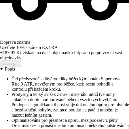
Doprava zdarma
Ušetřete 10%
s kódem
EXTRA
+183,95 Kč
ziskate na dalsi objednavku
Pripsano po potvrzeni vasi
objednavky
Loading...
Popis
Čel předsezóně s důvěrou díky běžeckým botám Supernova
Rise 3 ATR, navrženým pro běžce, kteří ocení pohodlí a
kontrolu při každém kroku.
Prodyšný a lehký svršek z mesh materiálu udrží tvé nohy
chladné a dobře podporované během všech tvých výběhů.
Poklopec s gumičkami ti poskytuje dokonalou oporu pro plynulé
a bezdistrační pohyby, zatímco poutko na patě ti umožní je
nazout jedním gestem.
Optimalizována pro přesnost a oporu, mezipodešev z pěny
Dreamstrike+ ti přináší ideální kombinaci měkkého polstrování a