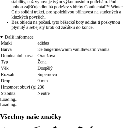
stability, což vyhovuje tvým výkonnostním potřebám. Pod
nohou zajišťuje dlouhá podešev s hřeby Continental™ Winter
Grip solidní trakci, pro spolehlivou přilnavost na studených a
kluzkých površích.
Bez ohledu na počasí, tyto běžecké boty adidas ti poskytnou
plynulý a sebejistý krok od začátku do konce.
Další informace
Marki
adidas
Barva
ice tangerine/warm vanilla/warm vanilla
Dominantní barva
Oranžová
Typ
Žena
Věk
Dospělý
Rozsah
Supernova
Drop
9 mm
Hmotnost obuvi (g)
230
Stabilita
Neutre
Loading...
Loading...
Všechny naše značky