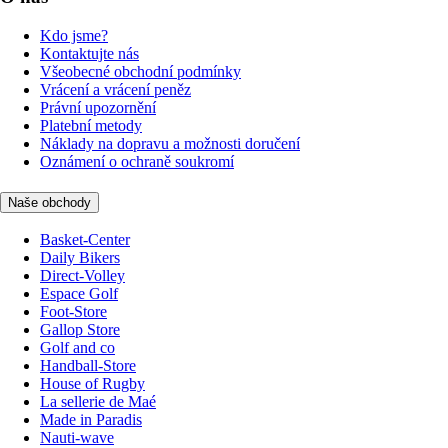
Kdo jsme?
Kontaktujte nás
Všeobecné obchodní podmínky
Vrácení a vrácení peněz
Právní upozornění
Platební metody
Náklady na dopravu a možnosti doručení
Oznámení o ochraně soukromí
Naše obchody
Basket-Center
Daily Bikers
Direct-Volley
Espace Golf
Foot-Store
Gallop Store
Golf and co
Handball-Store
House of Rugby
La sellerie de Maé
Made in Paradis
Nauti-wave