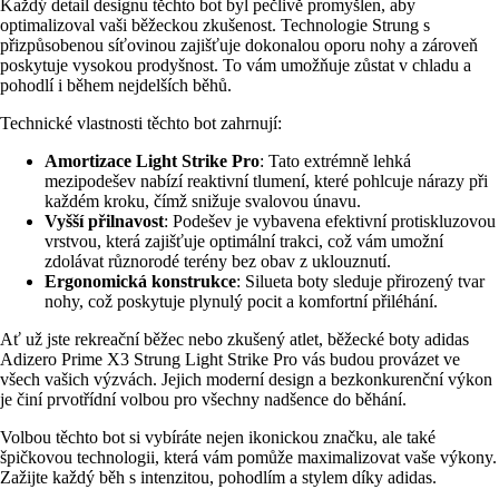
Každý detail designu těchto bot byl pečlivě promyšlen, aby
optimalizoval vaši běžeckou zkušenost. Technologie Strung s
přizpůsobenou síťovinou zajišťuje dokonalou oporu nohy a zároveň
poskytuje vysokou prodyšnost. To vám umožňuje zůstat v chladu a
pohodlí i během nejdelších běhů.
Technické vlastnosti těchto bot zahrnují:
Amortizace Light Strike Pro
: Tato extrémně lehká
mezipodešev nabízí reaktivní tlumení, které pohlcuje nárazy při
každém kroku, čímž snižuje svalovou únavu.
Vyšší přilnavost
: Podešev je vybavena efektivní protiskluzovou
vrstvou, která zajišťuje optimální trakci, což vám umožní
zdolávat různorodé terény bez obav z uklouznutí.
Ergonomická konstrukce
: Silueta boty sleduje přirozený tvar
nohy, což poskytuje plynulý pocit a komfortní přiléhání.
Ať už jste rekreační běžec nebo zkušený atlet, běžecké boty adidas
Adizero Prime X3 Strung Light Strike Pro vás budou provázet ve
všech vašich výzvách. Jejich moderní design a bezkonkurenční výkon
je činí prvotřídní volbou pro všechny nadšence do běhání.
Volbou těchto bot si vybíráte nejen ikonickou značku, ale také
špičkovou technologii, která vám pomůže maximalizovat vaše výkony.
Zažijte každý běh s intenzitou, pohodlím a stylem díky adidas.