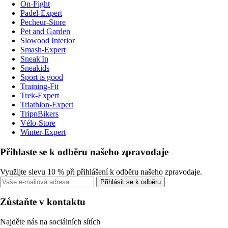
On-Fight
Padel-Expert
Pecheur-Store
Pet and Garden
Slowood Interior
Smash-Expert
Sneak'In
Sneakids
Sport is good
Training-Fit
Trek-Expert
Triathlon-Expert
TripnBikers
Vélo-Store
Winter-Expert
Přihlaste se k odběru našeho zpravodaje
Využijte slevu 10 % při přihlášení k odběru našeho zpravodaje.
Přihlásit se k odběru
Zůstaňte v kontaktu
Najděte nás na sociálních sítích