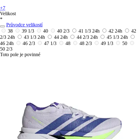
+7
Velikost
*
Průvodce velikostí
38
39 1/3
40
40 2/3
41 1/3
24h
42
24h
42
2/3
24h
43 1/3
24h
44
24h
44 2/3
24h
45 1/3
24h
46
24h
46 2/3
47 1/3
48
48 2/3
49 1/3
50
50 2/3
Toto pole je povinné