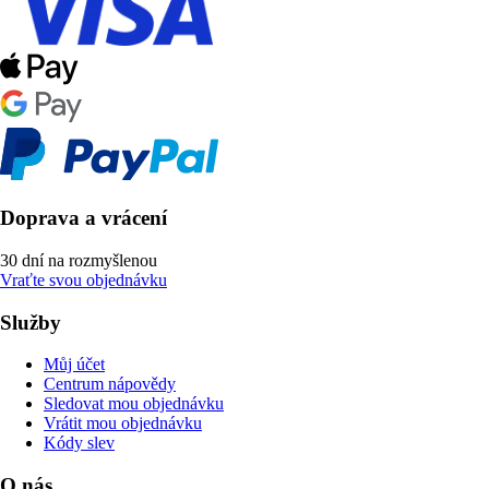
Doprava a vrácení
30 dní na rozmyšlenou
Vraťte svou objednávku
Služby
Můj účet
Centrum nápovědy
Sledovat mou objednávku
Vrátit mou objednávku
Kódy slev
O nás