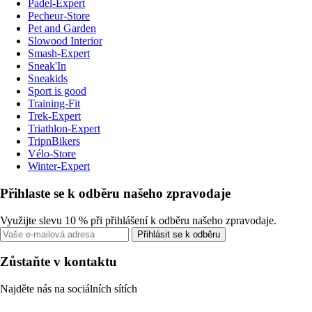
Padel-Expert
Pecheur-Store
Pet and Garden
Slowood Interior
Smash-Expert
Sneak'In
Sneakids
Sport is good
Training-Fit
Trek-Expert
Triathlon-Expert
TripnBikers
Vélo-Store
Winter-Expert
Přihlaste se k odběru našeho zpravodaje
Využijte slevu 10 % při přihlášení k odběru našeho zpravodaje.
Přihlásit se k odběru
Zůstaňte v kontaktu
Najděte nás na sociálních sítích