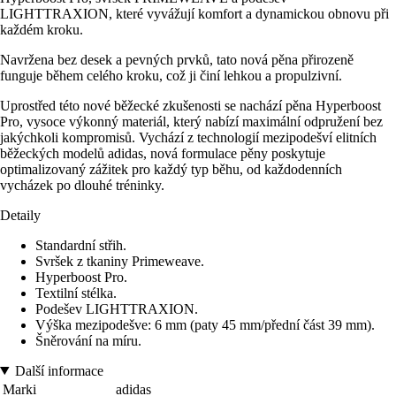
LIGHTTRAXION, které vyvážují komfort a dynamickou obnovu při
každém kroku.
Navržena bez desek a pevných prvků, tato nová pěna přirozeně
funguje během celého kroku, což ji činí lehkou a propulzivní.
Uprostřed této nové běžecké zkušenosti se nachází pěna Hyperboost
Pro, vysoce výkonný materiál, který nabízí maximální odpružení bez
jakýchkoli kompromisů. Vychází z technologií mezipodešví elitních
běžeckých modelů adidas, nová formulace pěny poskytuje
optimalizovaný zážitek pro každý typ běhu, od každodenních
vycházek po dlouhé tréninky.
Detaily
Standardní střih.
Svršek z tkaniny Primeweave.
Hyperboost Pro.
Textilní stélka.
Podešev LIGHTTRAXION.
Výška mezipodešve: 6 mm (paty 45 mm/přední část 39 mm).
Šněrování na míru.
Další informace
Marki
adidas