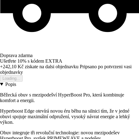
Doprava zdarma
Ušetřete 10%
s kódem
EXTRA
+242,10 Kč
ziskate na dalsi objednavku
Pripsano po potvrzeni vasi
objednavky
Loading...
Popis
Běžecká obuv s mezipodešví HyperBoost Pro, která kombinuje
komfort a energii.
Hyperboost Edge otevírá novou éru běhu na silnici tím, že v jedné
obuvi spojuje maximální odpružení, vysoký návrat energie a lehký
výkon.
Obuv integruje tři revoluční technologie: novou mezipodešev
Hyperboost Pro, svršek PRIMEWEAVE a podešev