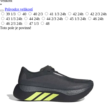
Velikost
*
Průvodce velikostí
39 1/3
40
40 2/3
41 1/3
24h
42
24h
42 2/3
24h
43 1/3
24h
44
24h
44 2/3
24h
45 1/3
24h
46
24h
46 2/3
24h
47 1/3
48
Toto pole je povinné