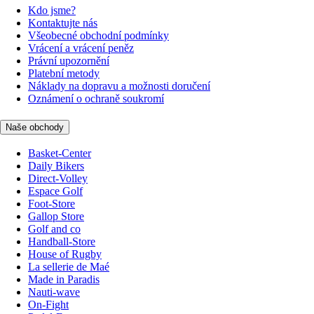
Kdo jsme?
Kontaktujte nás
Všeobecné obchodní podmínky
Vrácení a vrácení peněz
Právní upozornění
Platební metody
Náklady na dopravu a možnosti doručení
Oznámení o ochraně soukromí
Naše obchody
Basket-Center
Daily Bikers
Direct-Volley
Espace Golf
Foot-Store
Gallop Store
Golf and co
Handball-Store
House of Rugby
La sellerie de Maé
Made in Paradis
Nauti-wave
On-Fight