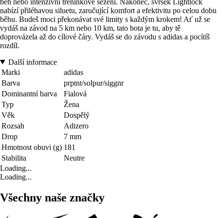
běh nebo intenzivní tréninkové sezení. Nakonec, svršek Lightlock
nabízí přiléhavou siluetu, zaručující komfort a efektivitu po celou dobu
běhu. Budeš moci překonávat své limity s každým krokem! Ať už se
vydáš na závod na 5 km nebo 10 km, tato bota je tu, aby tě
doprovázela až do cílové čáry. Vydáš se do závodu s adidas a pocítíš
rozdíl.
Další informace
Marki
adidas
Barva
prptnt/solpur/siggnr
Dominantní barva
Fialová
Typ
Žena
Věk
Dospělý
Rozsah
Adizero
Drop
7 mm
Hmotnost obuvi (g)
181
Stabilita
Neutre
Loading...
Loading...
Všechny naše značky