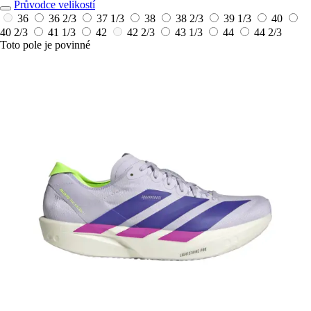
Průvodce velikostí
36
36 2/3
37 1/3
38
38 2/3
39 1/3
40
40 2/3
41 1/3
42
42 2/3
43 1/3
44
44 2/3
Toto pole je povinné