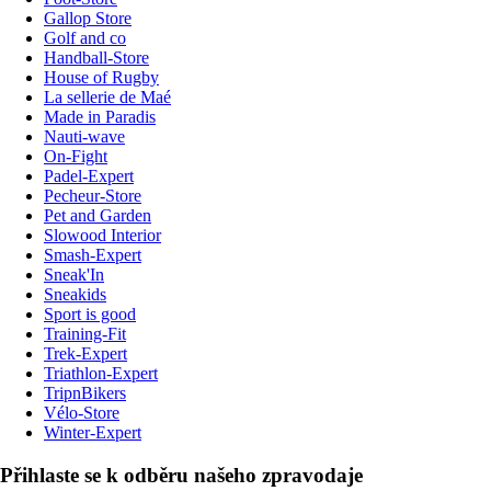
Gallop Store
Golf and co
Handball-Store
House of Rugby
La sellerie de Maé
Made in Paradis
Nauti-wave
On-Fight
Padel-Expert
Pecheur-Store
Pet and Garden
Slowood Interior
Smash-Expert
Sneak'In
Sneakids
Sport is good
Training-Fit
Trek-Expert
Triathlon-Expert
TripnBikers
Vélo-Store
Winter-Expert
Přihlaste se k odběru našeho zpravodaje