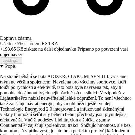
Doprava zdarma
Ušetřete 5%
s kódem
EXTRA
+193,65 Kč
ziskate na dalsi objednavku
Pripsano po potvrzeni vasi
objednavky
Loading...
Popis
Na straně běhání se bota ADIZERO TAKUMI SEN 11 brzy stane
tvým největším spojencem. Navržena pro všechny sportovce, kteří
touží po rychlosti a efektivitě, tato bota byla navržena tak, aby ti
pomohla dosáhnout tvých nejlepších časů na silnici. Mezipodešev
LightstrikePro nabízí neuvěřitelně lehké odpružení. To není všechno:
také zajišťuje návrat energie, abys mohl běžet ještě rychleji.
Technologie Energyrod 2.0 integrovaná a infuzovaná skleněnými
vlákny ti umožní šetřit síly během běhu: přechody jsou plynulejší a
efektivnější. Vnější podešev Lighttraxion a špička z gumy
Continental™ zajišťují spolehlivou trakci. Snižujíc hmotnost, ale bez
kompromisů v přilnavosti, je tato bota perfektní pro tvůj každodenní