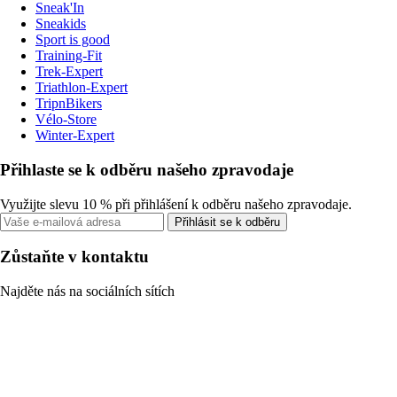
Sneak'In
Sneakids
Sport is good
Training-Fit
Trek-Expert
Triathlon-Expert
TripnBikers
Vélo-Store
Winter-Expert
Přihlaste se k odběru našeho zpravodaje
Využijte slevu 10 % při přihlášení k odběru našeho zpravodaje.
Přihlásit se k odběru
Zůstaňte v kontaktu
Najděte nás na sociálních sítích