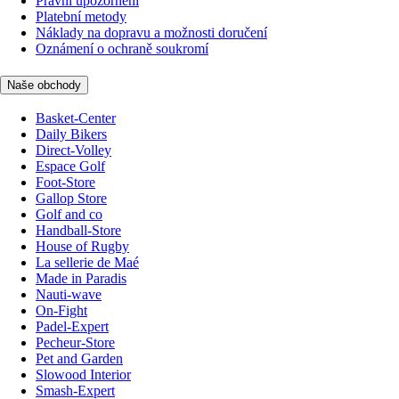
Právní upozornění
Platební metody
Náklady na dopravu a možnosti doručení
Oznámení o ochraně soukromí
Naše obchody
Basket-Center
Daily Bikers
Direct-Volley
Espace Golf
Foot-Store
Gallop Store
Golf and co
Handball-Store
House of Rugby
La sellerie de Maé
Made in Paradis
Nauti-wave
On-Fight
Padel-Expert
Pecheur-Store
Pet and Garden
Slowood Interior
Smash-Expert