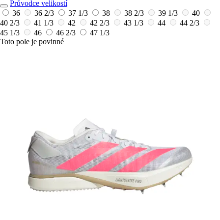
Průvodce velikostí
36
36 2/3
37 1/3
38
38 2/3
39 1/3
40
40 2/3
41 1/3
42
42 2/3
43 1/3
44
44 2/3
45 1/3
46
46 2/3
47 1/3
Toto pole je povinné