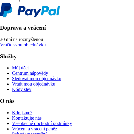
Doprava a vrácení
30 dní na rozmyšlenou
Vraťte svou objednávku
Služby
Můj účet
Centrum nápovědy
Sledovat mou objednávku
Vrátit mou objednávku
Kódy slev
O nás
Kdo jsme?
Kontaktujte nás
Všeobecné obchodní podmínky
Vrácení a vrácení peněz