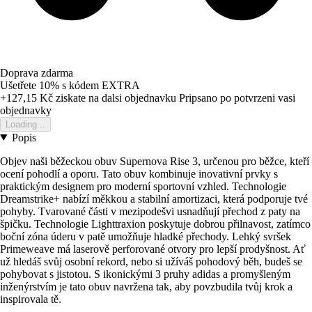
Doprava zdarma
Ušetřete 10%
s kódem
EXTRA
+127,15 Kč
ziskate na dalsi objednavku
Pripsano po potvrzeni vasi
objednavky
Loading...
Popis
Objev naši běžeckou obuv Supernova Rise 3, určenou pro běžce, kteří
ocení pohodlí a oporu. Tato obuv kombinuje inovativní prvky s
praktickým designem pro moderní sportovní vzhled. Technologie
Dreamstrike+ nabízí měkkou a stabilní amortizaci, která podporuje tvé
pohyby. Tvarované části v mezipodešvi usnadňují přechod z paty na
špičku. Technologie Lighttraxion poskytuje dobrou přilnavost, zatímco
boční zóna úderu v patě umožňuje hladké přechody. Lehký svršek
Primeweave má laserově perforované otvory pro lepší prodyšnost. Ať
už hledáš svůj osobní rekord, nebo si užíváš pohodový běh, budeš se
pohybovat s jistotou. S ikonickými 3 pruhy adidas a promyšleným
inženýrstvím je tato obuv navržena tak, aby povzbudila tvůj krok a
inspirovala tě.