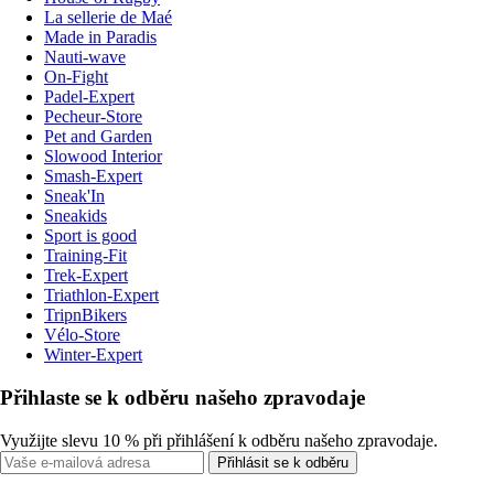
La sellerie de Maé
Made in Paradis
Nauti-wave
On-Fight
Padel-Expert
Pecheur-Store
Pet and Garden
Slowood Interior
Smash-Expert
Sneak'In
Sneakids
Sport is good
Training-Fit
Trek-Expert
Triathlon-Expert
TripnBikers
Vélo-Store
Winter-Expert
Přihlaste se k odběru našeho zpravodaje
Využijte slevu 10 % při přihlášení k odběru našeho zpravodaje.
Přihlásit se k odběru