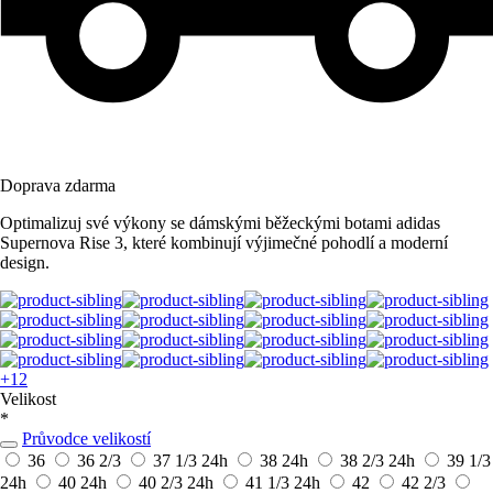
Doprava zdarma
Optimalizuj své výkony se dámskými běžeckými botami adidas
Supernova Rise 3, které kombinují výjimečné pohodlí a moderní
design.
+12
Velikost
*
Průvodce velikostí
36
36 2/3
37 1/3
24h
38
24h
38 2/3
24h
39 1/3
24h
40
24h
40 2/3
24h
41 1/3
24h
42
42 2/3