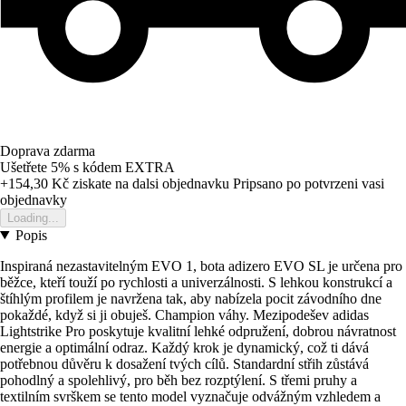
Doprava zdarma
Ušetřete 5%
s kódem
EXTRA
+154,30 Kč
ziskate na dalsi objednavku
Pripsano po potvrzeni vasi
objednavky
Loading...
Popis
Inspiraná nezastavitelným EVO 1, bota adizero EVO SL je určena pro
běžce, kteří touží po rychlosti a univerzálnosti. S lehkou konstrukcí a
štíhlým profilem je navržena tak, aby nabízela pocit závodního dne
pokaždé, když si ji obuješ. Champion váhy. Mezipodešev adidas
Lightstrike Pro poskytuje kvalitní lehké odpružení, dobrou návratnost
energie a optimální odraz. Každý krok je dynamický, což ti dává
potřebnou důvěru k dosažení tvých cílů. Standardní střih zůstává
pohodlný a spolehlivý, pro běh bez rozptýlení. S třemi pruhy a
textilním svrškem se tento model vyznačuje odvážným vzhledem a