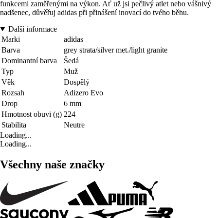
funkcemi zaměřenými na výkon. Ať už jsi pečlivý atlet nebo vášnivý
nadšenec, důvěřuj adidas při přinášení inovací do tvého běhu.
Další informace
Marki
adidas
Barva
grey strata/silver met./light granite
Dominantní barva
Šedá
Typ
Muž
Věk
Dospělý
Rozsah
Adizero Evo
Drop
6 mm
Hmotnost obuvi (g)
224
Stabilita
Neutre
Loading...
Loading...
Všechny naše značky