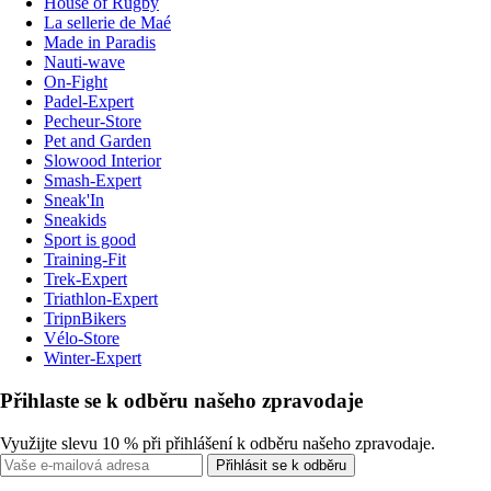
House of Rugby
La sellerie de Maé
Made in Paradis
Nauti-wave
On-Fight
Padel-Expert
Pecheur-Store
Pet and Garden
Slowood Interior
Smash-Expert
Sneak'In
Sneakids
Sport is good
Training-Fit
Trek-Expert
Triathlon-Expert
TripnBikers
Vélo-Store
Winter-Expert
Přihlaste se k odběru našeho zpravodaje
Využijte slevu 10 % při přihlášení k odběru našeho zpravodaje.
Přihlásit se k odběru