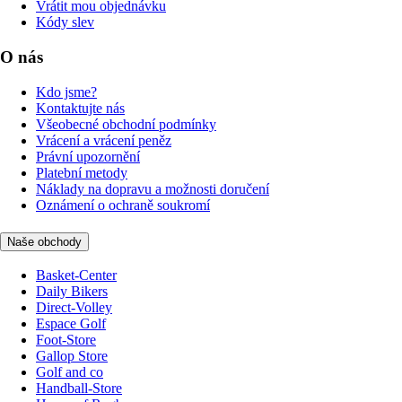
Vrátit mou objednávku
Kódy slev
O nás
Kdo jsme?
Kontaktujte nás
Všeobecné obchodní podmínky
Vrácení a vrácení peněz
Právní upozornění
Platební metody
Náklady na dopravu a možnosti doručení
Oznámení o ochraně soukromí
Naše obchody
Basket-Center
Daily Bikers
Direct-Volley
Espace Golf
Foot-Store
Gallop Store
Golf and co
Handball-Store