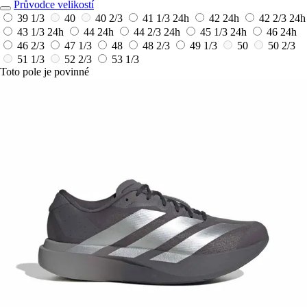
Průvodce velikostí
39 1/3
40
40 2/3
41 1/3
24h
42
24h
42 2/3
24h
43 1/3
24h
44
24h
44 2/3
24h
45 1/3
24h
46
24h
46 2/3
47 1/3
48
48 2/3
49 1/3
50
50 2/3
51 1/3
52 2/3
53 1/3
Toto pole je povinné