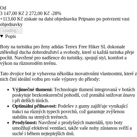
Od
3 147,00 Kč
2 272,00 Kč
-28%
+113,60 Kč
ziskate na dalsi objednavku
Pripsano po potvrzeni vasi
objednavky
Loading...
Popis
Boty na turistiku pro ženy adidas Terrex Free Hiker SL dokonale
ztělesňují ducha dobrodružství a svobody, které si každá turistka přeje
pocítit. Navržené pro nadšence do turistiky, spojují styl, komfort a
výkon na různorodém terénu.
Tato dvojice bot je vybavena několika inovativními vlastnostmi, které z
nich činí ideální volbu pro vaše výpravy do přírody:
Výjimečné tlumení:
Technologie tlumení integrovaná v botách
poskytuje bezkonkurenční pohodlí, což pomáhá snižovat únavu
i při delších túrách.
Optimální přilnavost:
Podešev z gumy zajišťuje vynikající
trakci na různých typech povrchů, což garantuje zvýšenou
stabilitu na strmých terénech.
Prodyšnost:
Navržené z prodyšných materiálů, tyto boty
umožňují efektivní ventilaci, takže vaše nohy zůstanou svěží a
suché i během nejteplejších dnů.