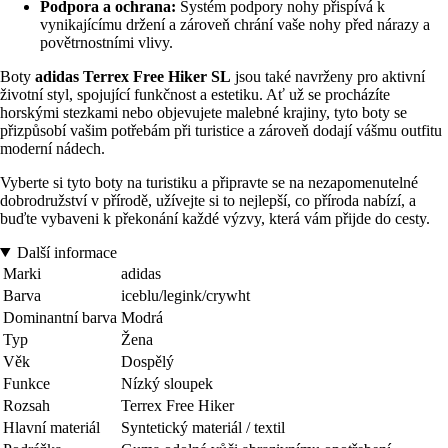
Podpora a ochrana:
Systém podpory nohy přispívá k
vynikajícímu držení a zároveň chrání vaše nohy před nárazy a
povětrnostními vlivy.
Boty
adidas Terrex Free Hiker SL
jsou také navrženy pro aktivní
životní styl, spojující funkčnost a estetiku. Ať už se procházíte
horskými stezkami nebo objevujete malebné krajiny, tyto boty se
přizpůsobí vašim potřebám při turistice a zároveň dodají vášmu outfitu
moderní nádech.
Vyberte si tyto boty na turistiku a připravte se na nezapomenutelné
dobrodružství v přírodě, užívejte si to nejlepší, co příroda nabízí, a
buďte vybaveni k překonání každé výzvy, která vám přijde do cesty.
Další informace
Marki
adidas
Barva
iceblu/legink/crywht
Dominantní barva
Modrá
Typ
Žena
Věk
Dospělý
Funkce
Nízký sloupek
Rozsah
Terrex Free Hiker
Hlavní materiál
Syntetický materiál / textil