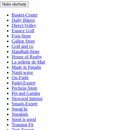
Naše obchody
Basket-Center
Daily Bikers
Direct-Volley
Espace Golf
Foot-Store
Gallop Store
Golf and co
Handball-Store
House of Rugby
La sellerie de Maé
Made in Paradis
Nauti-wave
On-Fight
Padel-Expert
Pecheur-Store
Pet and Garden
Slowood Interior
Smash-Expert
Sneak'In
Sneakids
Sport is good
Training-Fit
Trek-Expert