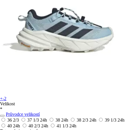
+-2
Velikost
*
Průvodce velikostí
36 2/3
37 1/3
24h
38
24h
38 2/3
24h
39 1/3
24h
40
24h
40 2/3
24h
41 1/3
24h