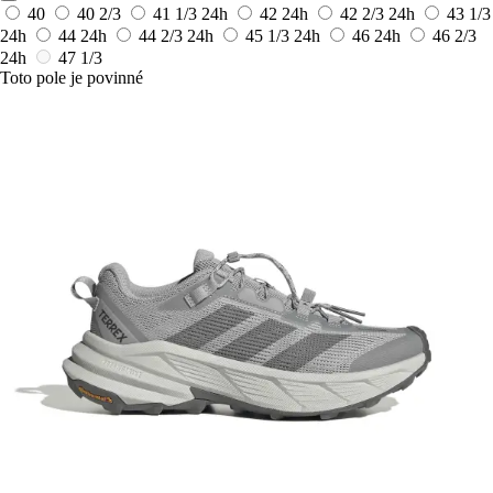
40
40 2/3
41 1/3
24h
42
24h
42 2/3
24h
43 1/3
24h
44
24h
44 2/3
24h
45 1/3
24h
46
24h
46 2/3
24h
47 1/3
Toto pole je povinné