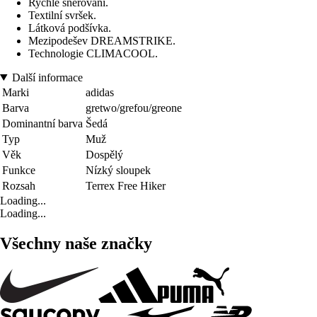
Rychlé šněrování.
Textilní svršek.
Látková podšívka.
Mezipodešev DREAMSTRIKE.
Technologie CLIMACOOL.
Další informace
Marki
adidas
Barva
gretwo/grefou/greone
Dominantní barva
Šedá
Typ
Muž
Věk
Dospělý
Funkce
Nízký sloupek
Rozsah
Terrex Free Hiker
Loading...
Loading...
Všechny naše značky