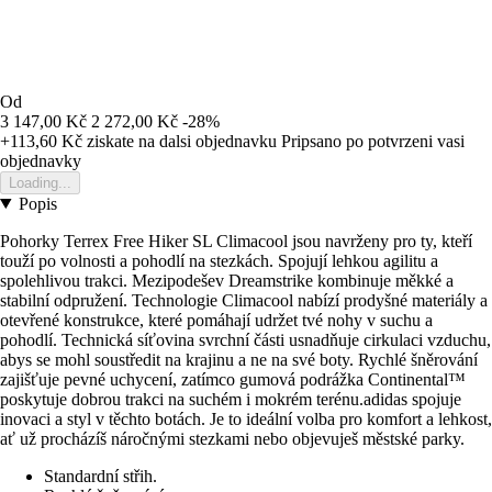
Od
3 147,00 Kč
2 272,00 Kč
-28%
+113,60 Kč
ziskate na dalsi objednavku
Pripsano po potvrzeni vasi
objednavky
Loading...
Popis
Pohorky Terrex Free Hiker SL Climacool jsou navrženy pro ty, kteří
touží po volnosti a pohodlí na stezkách. Spojují lehkou agilitu a
spolehlivou trakci. Mezipodešev Dreamstrike kombinuje měkké a
stabilní odpružení. Technologie Climacool nabízí prodyšné materiály a
otevřené konstrukce, které pomáhají udržet tvé nohy v suchu a
pohodlí. Technická síťovina svrchní části usnadňuje cirkulaci vzduchu,
abys se mohl soustředit na krajinu a ne na své boty. Rychlé šněrování
zajišťuje pevné uchycení, zatímco gumová podrážka Continental™
poskytuje dobrou trakci na suchém i mokrém terénu.adidas spojuje
inovaci a styl v těchto botách. Je to ideální volba pro komfort a lehkost,
ať už procházíš náročnými stezkami nebo objevuješ městské parky.
Standardní střih.