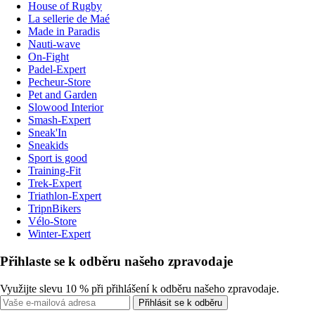
House of Rugby
La sellerie de Maé
Made in Paradis
Nauti-wave
On-Fight
Padel-Expert
Pecheur-Store
Pet and Garden
Slowood Interior
Smash-Expert
Sneak'In
Sneakids
Sport is good
Training-Fit
Trek-Expert
Triathlon-Expert
TripnBikers
Vélo-Store
Winter-Expert
Přihlaste se k odběru našeho zpravodaje
Využijte slevu 10 % při přihlášení k odběru našeho zpravodaje.
Přihlásit se k odběru