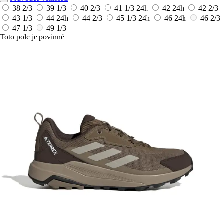
38 2/3
39 1/3
40 2/3
41 1/3
24h
42
24h
42 2/3
43 1/3
44
24h
44 2/3
45 1/3
24h
46
24h
46 2/3
47 1/3
49 1/3
Toto pole je povinné