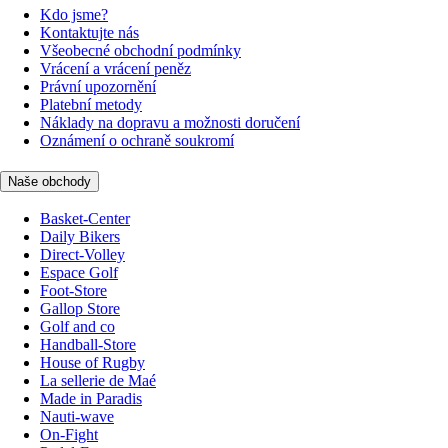
Kdo jsme?
Kontaktujte nás
Všeobecné obchodní podmínky
Vrácení a vrácení peněz
Právní upozornění
Platební metody
Náklady na dopravu a možnosti doručení
Oznámení o ochraně soukromí
Naše obchody
Basket-Center
Daily Bikers
Direct-Volley
Espace Golf
Foot-Store
Gallop Store
Golf and co
Handball-Store
House of Rugby
La sellerie de Maé
Made in Paradis
Nauti-wave
On-Fight