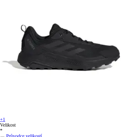
+1
Velikost
*
Průvodce velikostí