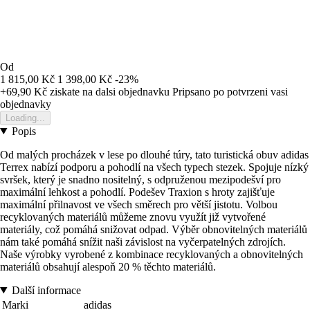
Od
1 815,00 Kč
1 398,00 Kč
-23%
+69,90 Kč
ziskate na dalsi objednavku
Pripsano po potvrzeni vasi
objednavky
Loading...
Popis
Od malých procházek v lese po dlouhé túry, tato turistická obuv adidas
Terrex nabízí podporu a pohodlí na všech typech stezek. Spojuje nízký
svršek, který je snadno nositelný, s odpruženou mezipodešví pro
maximální lehkost a pohodlí. Podešev Traxion s hroty zajišťuje
maximální přilnavost ve všech směrech pro větší jistotu. Volbou
recyklovaných materiálů můžeme znovu využít již vytvořené
materiály, což pomáhá snižovat odpad. Výběr obnovitelných materiálů
nám také pomáhá snížit naši závislost na vyčerpatelných zdrojích.
Naše výrobky vyrobené z kombinace recyklovaných a obnovitelných
materiálů obsahují alespoň 20 % těchto materiálů.
Další informace
Marki
adidas