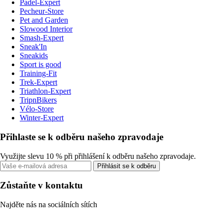
Padel-Expert
Pecheur-Store
Pet and Garden
Slowood Interior
Smash-Expert
Sneak'In
Sneakids
Sport is good
Training-Fit
Trek-Expert
Triathlon-Expert
TripnBikers
Vélo-Store
Winter-Expert
Přihlaste se k odběru našeho zpravodaje
Využijte slevu 10 % při přihlášení k odběru našeho zpravodaje.
Přihlásit se k odběru
Zůstaňte v kontaktu
Najděte nás na sociálních sítích