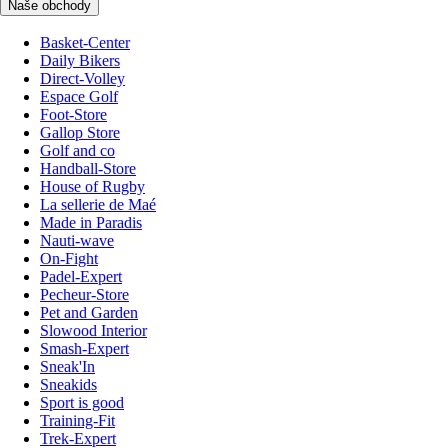
Naše obchody
Basket-Center
Daily Bikers
Direct-Volley
Espace Golf
Foot-Store
Gallop Store
Golf and co
Handball-Store
House of Rugby
La sellerie de Maé
Made in Paradis
Nauti-wave
On-Fight
Padel-Expert
Pecheur-Store
Pet and Garden
Slowood Interior
Smash-Expert
Sneak'In
Sneakids
Sport is good
Training-Fit
Trek-Expert