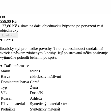
Od
556,00 Kč
+27,80 Kč
ziskate na dalsi objednavku
Pripsano po potvrzeni vasi
objednavky
Loading...
Popis
Ikonický styl pro hladké povrchy. Tato rychleschnoucí sandála má
svršek s páskem zdobeným 3 pruhy. Její polstrovaná stélka poskytuje
výjimečné pohodlí během i po sprše.
Další informace
Marki
adidas
Barva
cblack/silvmt/silvmt
Dominantní barva
Černá
Typ
Žena
Věk
Dospělý
Rozsah
Adilette
Hlavní materiál
Syntetický materiál / textil
Podrážka
Syntetický materiál