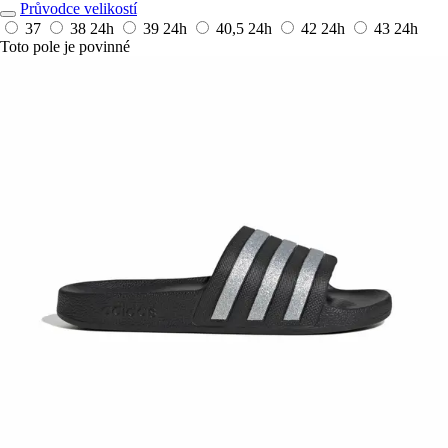
Průvodce velikostí
37
38
24h
39
24h
40,5
24h
42
24h
43
24h
Toto pole je povinné