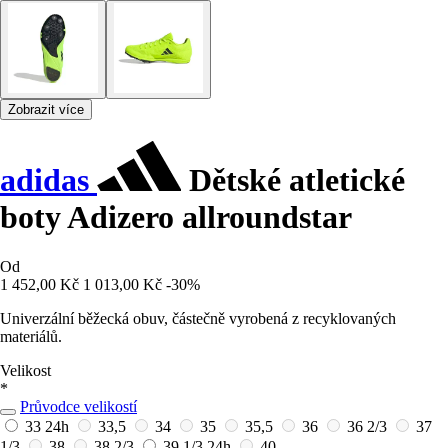
Zobrazit více
adidas
Dětské atletické
boty Adizero allroundstar
Od
1 452,00 Kč
1 013,00 Kč
-30%
Univerzální běžecká obuv, částečně vyrobená z recyklovaných
materiálů.
Velikost
*
Průvodce velikostí
33
24h
33,5
34
35
35,5
36
36 2/3
37
1/3
38
38 2/3
39 1/3
24h
40