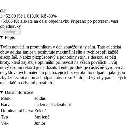
Od
1 452,00 Kč
1 013,00 Kč
-30%
+50,65 Kč
ziskate na dalsi objednavku
Pripsano po potvrzeni vasi
objednavky
Loading...
Popis
Tvým největším protivníkem v den soutěže jsi ty sám. Tato atletická
obuv adidas junior ti poskytuje maximální sílu a rychlost při každé
disciplíně. Nabízí přizpůsobivý a pohodlný střih, s deskou se pěti
hroty, která zajišťuje optimální přilnavost na všech površích. Tvůj
nový osobní rekord je na dosah. Tento produkt je částečně vyroben z
recyklovaných materiálů pocházejících z výrobního odpadu, jako jsou
zbytky řezání a domácí odpad, aby se snížil dopad výroby panenských
materiálů na životní prostředí.
Další informace
Marki
adidas
Barva
luclem/cblack/silvmt
Dominantní barva
Zelená
Typ
Smíšené
Věk
Junior