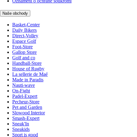
Oznámení o ochraně soukromí
Naše obchody
Basket-Center
Daily Bikers
Direct-Volley
Espace Golf
Foot-Store
Gallop Store
Golf and co
Handball-Store
House of Rugby
La sellerie de Maé
Made in Paradis
Nauti-wave
On-Fight
Padel-Expert
Pecheur-Store
Pet and Garden
Slowood Interior
Smash-Expert
Sneak'In
Sneakids
Sport is good