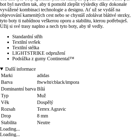
bot byl navržen tak, aby ti pomohl zlepšit výsledky díky dokonale
vyvážené kombinaci technologie a designu. Ať už se vydáš na
objevování kamenitých cest nebo se chystáš zdolávat blátivé stezky,
tyto boty ti nabídnou veškerou oporu a stabilitu, kterou potřebuješ.
Užij si své trasy naplno a nech tyto boty, aby tě vedly.
Standardní střih
Textilní svršek
Textilní stélka
LIGHTSTRIKE odpružení
Podrážka z gumy Continental™
Další informace
Marki
adidas
Barva
ftwwht/cblack/impora
Dominantní barva
Bílá
Typ
Muž
Věk
Dospělý
Rozsah
Terrex Agravic
Drop
8 mm
Stabilita
Neutre
Loading...
Loading...