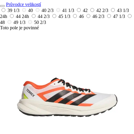
Průvodce velikostí
39 1/3
40
40 2/3
41 1/3
42
42 2/3
43 1/3
24h
44
24h
44 2/3
45 1/3
46
46 2/3
47 1/3
48
49 1/3
50 2/3
Toto pole je povinné