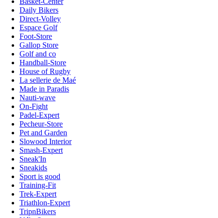
Basket-Center
Daily Bikers
Direct-Volley
Espace Golf
Foot-Store
Gallop Store
Golf and co
Handball-Store
House of Rugby
La sellerie de Maé
Made in Paradis
Nauti-wave
On-Fight
Padel-Expert
Pecheur-Store
Pet and Garden
Slowood Interior
Smash-Expert
Sneak'In
Sneakids
Sport is good
Training-Fit
Trek-Expert
Triathlon-Expert
TripnBikers