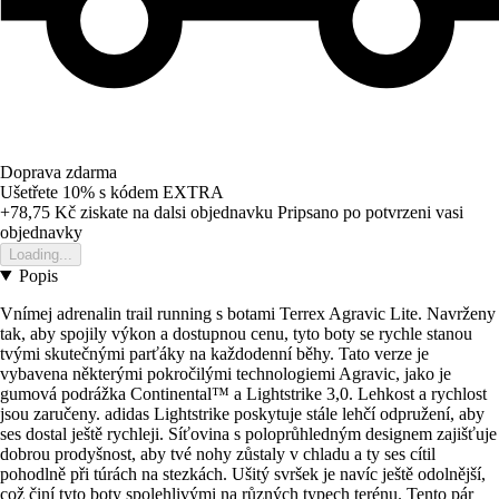
Doprava zdarma
Ušetřete 10%
s kódem
EXTRA
+78,75 Kč
ziskate na dalsi objednavku
Pripsano po potvrzeni vasi
objednavky
Loading...
Popis
Vnímej adrenalin trail running s botami Terrex Agravic Lite. Navrženy
tak, aby spojily výkon a dostupnou cenu, tyto boty se rychle stanou
tvými skutečnými parťáky na každodenní běhy. Tato verze je
vybavena některými pokročilými technologiemi Agravic, jako je
gumová podrážka Continental™ a Lightstrike 3,0. Lehkost a rychlost
jsou zaručeny. adidas Lightstrike poskytuje stále lehčí odpružení, aby
ses dostal ještě rychleji. Síťovina s poloprůhledným designem zajišťuje
dobrou prodyšnost, aby tvé nohy zůstaly v chladu a ty ses cítil
pohodlně při túrách na stezkách. Ušitý svršek je navíc ještě odolnější,
což činí tyto boty spolehlivými na různých typech terénu. Tento pár