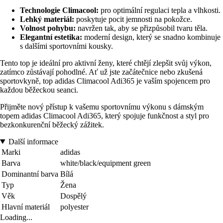
Technologie Climacool:
pro optimální regulaci tepla a vlhkosti.
Lehký materiál:
poskytuje pocit jemnosti na pokožce.
Volnost pohybu:
navržen tak, aby se přizpůsobil tvaru těla.
Elegantní estetika:
moderní design, který se snadno kombinuje
s dalšími sportovními kousky.
Tento top je ideální pro aktivní ženy, které chtějí zlepšit svůj výkon,
zatímco zůstávají pohodlné. Ať už jste začátečnice nebo zkušená
sportovkyně, top adidas Climacool Adi365 je vaším spojencem pro
každou běžeckou seanci.
Přijměte nový přístup k vašemu sportovnímu výkonu s dámským
topem adidas Climacool Adi365, který spojuje funkčnost a styl pro
bezkonkurenční běžecký zážitek.
Další informace
Marki
adidas
Barva
white/black/equipment green
Dominantní barva
Bílá
Typ
Žena
Věk
Dospělý
Hlavní materiál
polyester
Loading...