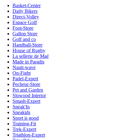
Basket-Center
Daily Bikers
Direct-Volley
Espace Golf
Foot-Store
Gallop Store
Golf and co
Handball-Store
House of Rugby
La sellerie de Maé
Made in Paradis
Nauti-wave
On-Fight
Padel-Expert
Pecheur-Store
Pet and Garden
Slowood Interior
Smash-Expert
Sneak'In
Sneakids
Sport is good
Training-Fit
Trek-Expert
Triathlon-Expert