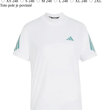
XS
24h
S
24h
M
24h
L
24h
XL
24h
2XL
Toto pole je povinné